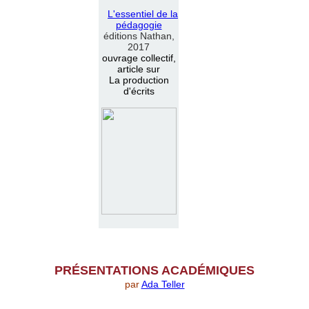
L
'
essentiel de la
pédagogie
éditions Nathan,
2017
ouvrage collectif,
article sur
La production
d'écrits
PR
É
SENTATIONS ACAD
É
MIQUES
par
Ada Teller