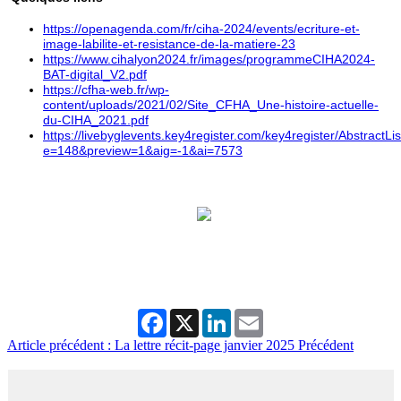
https://openagenda.com/fr/ciha-2024/events/ecriture-et-
image-labilite-et-resistance-de-la-matiere-23
https://www.cihalyon2024.fr/images/programmeCIHA2024-
BAT-digital_V2.pdf
https://cfha-web.fr/wp-
content/uploads/2021/02/Site_CFHA_Une-histoire-actuelle-
du-CIHA_2021.pdf
https://livebyglevents.key4register.com/key4register/AbstractLi
e=148&preview=1&aig=-1&ai=7573
Facebook
X
LinkedIn
Email
Article précédent : La lettre récit-page janvier 2025
Précédent