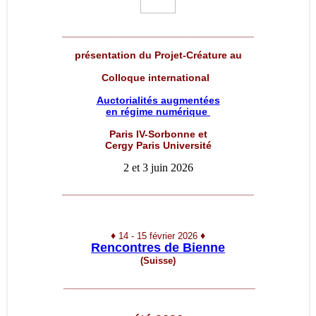
__________________________________
présentation du Projet-Créature au
Colloque international
Auctorialités augmentées
en régime numérique
Paris IV-Sorbonne et
Cergy Paris Université
2 et 3 juin 2026
__________________________________
♦
♦
14 - 15 février 2026
Rencontres de Bienne
(Suisse)
__________________________________