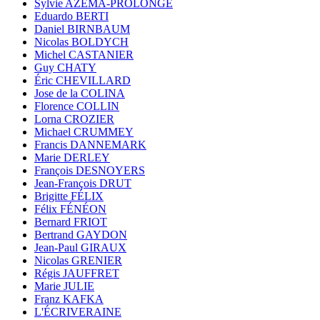
Sylvie AZÉMA-PROLONGE
Eduardo BERTI
Daniel BIRNBAUM
Nicolas BOLDYCH
Michel CASTANIER
Guy CHATY
Éric CHEVILLARD
Jose de la COLINA
Florence COLLIN
Lorna CROZIER
Michael CRUMMEY
Francis DANNEMARK
Marie DERLEY
François DESNOYERS
Jean-François DRUT
Brigitte FÉLIX
Félix FÉNÉON
Bernard FRIOT
Bertrand GAYDON
Jean-Paul GIRAUX
Nicolas GRENIER
Régis JAUFFRET
Marie JULIE
Franz KAFKA
L'ÉCRIVERAINE