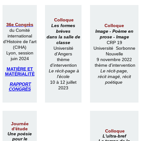
Colloque
36e Congrès
Les formes
Colloque
du Comité
brèves
Image -
Poème en
international
dans la salle de
prose -
Image
d'Histoire de l'art
classe
CRP 19
(CIHA)
Université
Université Sorbonne
Lyon, session
d'Angers
Nouvelle
juin 2024
thème
9 novembre 2022
d'intervention
thème d'intervention
MATIÈRE ET
Le récit-page à
Le récit-page,
MATÉRIALITÉ
l'école
récit imagé, récit
10 à 12 juillet
poétique
RAPPORT
2023
CONGRÈS
Journée
d'étude
Colloque
Une poésie
L'ultra-bref
pour le
Le temps de la