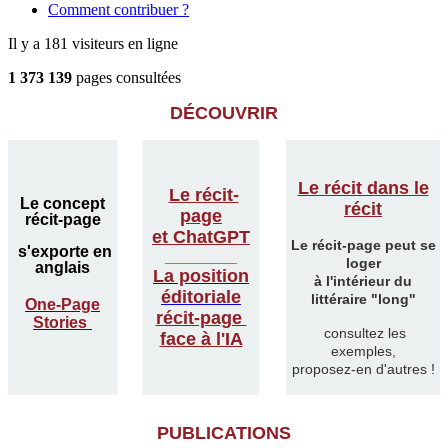
Comment contribuer ?
Il y a 181 visiteurs en ligne
1 373 139
pages consultées
DÉCOUVRIR
Le récit dans le
Le récit-
Le concept
récit
page
récit-page
et ChatGPT
Le récit-page peut se
s'exporte en
________
loger
anglais
La position
à l'intérieur du
éditoriale
littéraire "long"
One-Page
récit-page
Stories
consultez les
face à l'IA
exemples,
proposez-en d'autres !
PUBLICATIONS