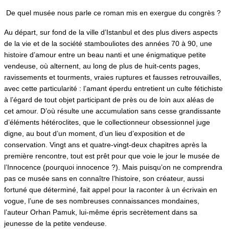
De quel musée nous parle ce roman mis en exergue du congrès ?
Au départ, sur fond de la ville d’Istanbul et des plus divers aspects
de la vie et de la société stambouliotes des années 70 à 90, une
histoire d’amour entre un beau nanti et une énigmatique petite
vendeuse, où alternent, au long de plus de huit-cents pages,
ravissements et tourments, vraies ruptures et fausses retrouvailles,
avec cette particularité : l’amant éperdu entretient un culte fétichiste
à l’égard de tout objet participant de près ou de loin aux aléas de
cet amour. D’où résulte une accumulation sans cesse grandissante
d’éléments hétéroclites, que le collectionneur obsessionnel juge
digne, au bout d’un moment, d’un lieu d’exposition et de
conservation. Vingt ans et quatre-vingt-deux chapitres après la
première rencontre, tout est prêt pour que voie le jour le musée de
l’Innocence (pourquoi innocence ?). Mais puisqu’on ne comprendra
pas ce musée sans en connaître l’histoire, son créateur, aussi
fortuné que déterminé, fait appel pour la raconter à un écrivain en
vogue, l’une de ses nombreuses connaissances mondaines,
l’auteur Orhan Pamuk, lui-même épris secrètement dans sa
jeunesse de la petite vendeuse.