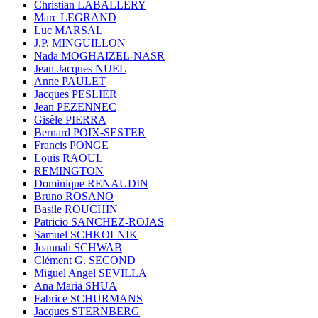
Christian LABALLERY
Marc LEGRAND
Luc MARSAL
J.P. MINGUILLON
Nada MOGHAIZEL-NASR
Jean-Jacques NUEL
Anne PAULET
Jacques PESLIER
Jean PEZENNEC
Gisèle PIERRA
Bernard POIX-SESTER
Francis PONGE
Louis RAOUL
REMINGTON
Dominique RENAUDIN
Bruno ROSANO
Basile ROUCHIN
Patricio SANCHEZ-ROJAS
Samuel SCHKOLNIK
Joannah SCHWAB
Clément G. SECOND
Miguel Angel SEVILLA
Ana Maria SHUA
Fabrice SCHURMANS
Jacques STERNBERG