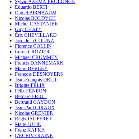
Sylvie AZÉMA-PROLONGE
Eduardo BERTI
Daniel BIRNBAUM
Nicolas BOLDYCH
Michel CASTANIER
Guy CHATY
Éric CHEVILLARD
Jose de la COLINA
Florence COLLIN
Lorna CROZIER
Michael CRUMMEY
Francis DANNEMARK
Marie DERLEY
François DESNOYERS
Jean-François DRUT
Brigitte FÉLIX
Félix FÉNÉON
Bernard FRIOT
Bertrand GAYDON
Jean-Paul GIRAUX
Nicolas GRENIER
Régis JAUFFRET
Marie JULIE
Franz KAFKA
L'ÉCRIVERAINE