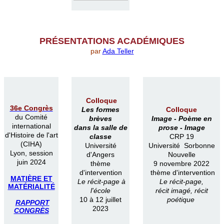
PR
É
SENTATIONS ACAD
É
MIQUES
par
Ada Teller
Colloque
36e Congrès
Les formes
Colloque
du Comité
brèves
Image -
Poème en
international
dans la salle de
prose -
Image
d'Histoire de l'art
classe
CRP 19
(CIHA)
Université
Université Sorbonne
Lyon, session
d'Angers
Nouvelle
juin 2024
thème
9 novembre 2022
d'intervention
thème d'intervention
MATIÈRE ET
Le récit-page à
Le récit-page,
MATÉRIALITÉ
l'école
récit imagé, récit
10 à 12 juillet
poétique
RAPPORT
2023
CONGRÈS