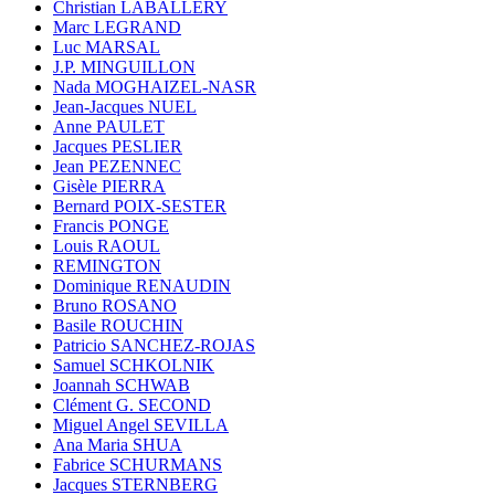
Christian LABALLERY
Marc LEGRAND
Luc MARSAL
J.P. MINGUILLON
Nada MOGHAIZEL-NASR
Jean-Jacques NUEL
Anne PAULET
Jacques PESLIER
Jean PEZENNEC
Gisèle PIERRA
Bernard POIX-SESTER
Francis PONGE
Louis RAOUL
REMINGTON
Dominique RENAUDIN
Bruno ROSANO
Basile ROUCHIN
Patricio SANCHEZ-ROJAS
Samuel SCHKOLNIK
Joannah SCHWAB
Clément G. SECOND
Miguel Angel SEVILLA
Ana Maria SHUA
Fabrice SCHURMANS
Jacques STERNBERG