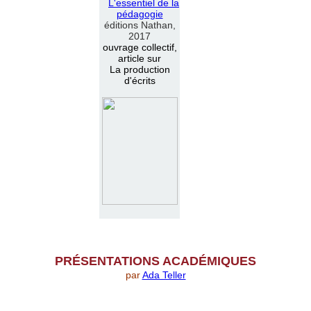
L
'
essentiel de la
pédagogie
éditions Nathan,
2017
ouvrage collectif,
article sur
La production
d'écrits
PR
É
SENTATIONS ACAD
É
MIQUES
par
Ada Teller