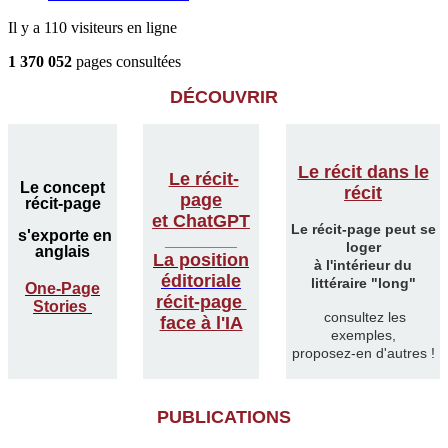
Il y a 110 visiteurs en ligne
1 370 052
pages consultées
DÉCOUVRIR
Le récit dans le
Le récit-
Le concept
récit
page
récit-page
et ChatGPT
Le récit-page peut se
s'exporte en
________
loger
anglais
La position
à l'intérieur du
éditoriale
littéraire "long"
One-Page
récit-page
Stories
consultez les
face à l'IA
exemples,
proposez-en d'autres !
PUBLICATIONS