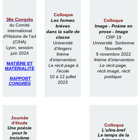
Colloque
36e Congrès
Les formes
Colloque
du Comité
brèves
Image -
Poème en
international
dans la salle de
prose -
Image
d'Histoire de l'art
classe
CRP 19
(CIHA)
Université
Université Sorbonne
Lyon, session
d'Angers
Nouvelle
juin 2024
thème
9 novembre 2022
d'intervention
thème d'intervention
MATIÈRE ET
Le récit-page à
Le récit-page,
MATÉRIALITÉ
l'école
récit imagé, récit
10 à 12 juillet
poétique
RAPPORT
2023
CONGRÈS
Journée
d'étude
Colloque
Une poésie
L'ultra-bref
pour le
Le temps de la
troisième
fulgurance