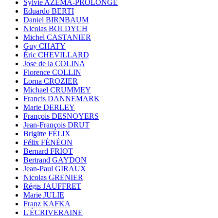
Sylvie AZÉMA-PROLONGE
Eduardo BERTI
Daniel BIRNBAUM
Nicolas BOLDYCH
Michel CASTANIER
Guy CHATY
Éric CHEVILLARD
Jose de la COLINA
Florence COLLIN
Lorna CROZIER
Michael CRUMMEY
Francis DANNEMARK
Marie DERLEY
François DESNOYERS
Jean-François DRUT
Brigitte FÉLIX
Félix FÉNÉON
Bernard FRIOT
Bertrand GAYDON
Jean-Paul GIRAUX
Nicolas GRENIER
Régis JAUFFRET
Marie JULIE
Franz KAFKA
L'ÉCRIVERAINE