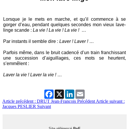
Lorsque je le mets en marche, et qu’il commence à se
gorger d’eau, pendant quelques secondes mon vieux lave-
linge scande :
La vie ! La vie ! La vie !
…
Par instants il semble dire :
Laver ! Laver !
…
Parfois même, dans le bruit cadencé d’un train franchissant
une succession d’aiguillages, ces mots se heurtent,
s’emmêlent :
Laver la vie ! Laver la vie !
…
Facebook
X
LinkedIn
Email
Article précédent : DRUT Jean-François
Précédent
Article suivant :
Jacques PESLIER
Suivant
Site référencé
BnF