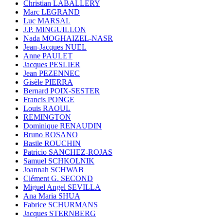
Christian LABALLERY
Marc LEGRAND
Luc MARSAL
J.P. MINGUILLON
Nada MOGHAIZEL-NASR
Jean-Jacques NUEL
Anne PAULET
Jacques PESLIER
Jean PEZENNEC
Gisèle PIERRA
Bernard POIX-SESTER
Francis PONGE
Louis RAOUL
REMINGTON
Dominique RENAUDIN
Bruno ROSANO
Basile ROUCHIN
Patricio SANCHEZ-ROJAS
Samuel SCHKOLNIK
Joannah SCHWAB
Clément G. SECOND
Miguel Angel SEVILLA
Ana Maria SHUA
Fabrice SCHURMANS
Jacques STERNBERG