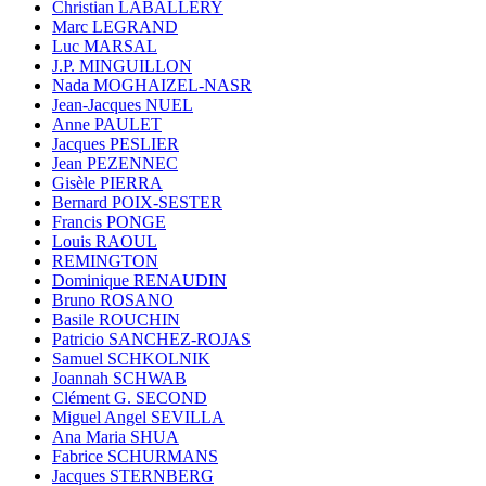
Christian LABALLERY
Marc LEGRAND
Luc MARSAL
J.P. MINGUILLON
Nada MOGHAIZEL-NASR
Jean-Jacques NUEL
Anne PAULET
Jacques PESLIER
Jean PEZENNEC
Gisèle PIERRA
Bernard POIX-SESTER
Francis PONGE
Louis RAOUL
REMINGTON
Dominique RENAUDIN
Bruno ROSANO
Basile ROUCHIN
Patricio SANCHEZ-ROJAS
Samuel SCHKOLNIK
Joannah SCHWAB
Clément G. SECOND
Miguel Angel SEVILLA
Ana Maria SHUA
Fabrice SCHURMANS
Jacques STERNBERG