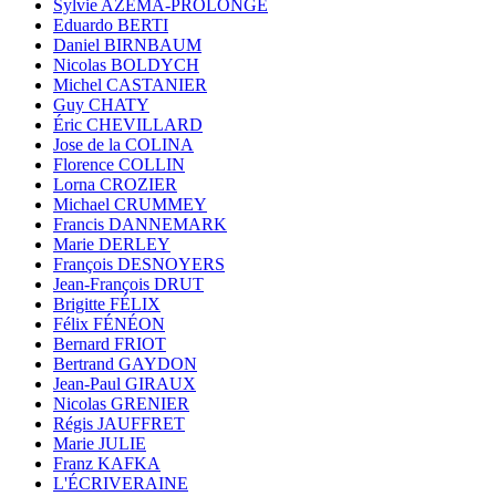
Sylvie AZÉMA-PROLONGE
Eduardo BERTI
Daniel BIRNBAUM
Nicolas BOLDYCH
Michel CASTANIER
Guy CHATY
Éric CHEVILLARD
Jose de la COLINA
Florence COLLIN
Lorna CROZIER
Michael CRUMMEY
Francis DANNEMARK
Marie DERLEY
François DESNOYERS
Jean-François DRUT
Brigitte FÉLIX
Félix FÉNÉON
Bernard FRIOT
Bertrand GAYDON
Jean-Paul GIRAUX
Nicolas GRENIER
Régis JAUFFRET
Marie JULIE
Franz KAFKA
L'ÉCRIVERAINE