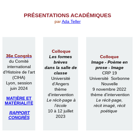
PR
É
SENTATIONS ACAD
É
MIQUES
par
Ada Teller
Colloque
36e Congrès
Les formes
Colloque
du Comité
brèves
Image -
Poème en
international
dans la salle de
prose -
Image
d'Histoire de l'art
classe
CRP 19
(CIHA)
Université
Université Sorbonne
Lyon, session
d'Angers
Nouvelle
juin 2024
thème
9 novembre 2022
d'intervention
thème d'intervention
MATIÈRE ET
Le récit-page à
Le récit-page,
MATÉRIALITÉ
l'école
récit imagé, récit
10 à 12 juillet
poétique
RAPPORT
2023
CONGRÈS