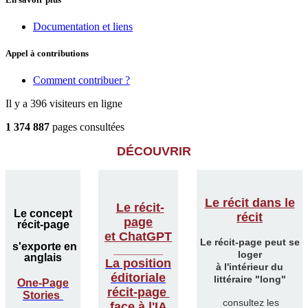
Documentation et liens
Appel à contributions
Comment contribuer ?
Il y a 396 visiteurs en ligne
1 374 887
pages consultées
DÉCOUVRIR
Le récit dans le
Le récit-
Le concept
récit
page
récit-page
et ChatGPT
Le récit-page peut se
s'exporte en
________
loger
anglais
La position
à l'intérieur du
éditoriale
littéraire "long"
One-Page
récit-page
Stories
consultez les
face à l'IA