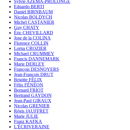
Sylvie AZÉMA-PROLONGE
Eduardo BERTI
Daniel BIRNBAUM
Nicolas BOLDYCH
Michel CASTANIER
Guy CHATY
Éric CHEVILLARD
Jose de la COLINA
Florence COLLIN
Lorna CROZIER
Michael CRUMMEY
Francis DANNEMARK
Marie DERLEY
François DESNOYERS
Jean-François DRUT
Brigitte FÉLIX
Félix FÉNÉON
Bernard FRIOT
Bertrand GAYDON
Jean-Paul GIRAUX
Nicolas GRENIER
Régis JAUFFRET
Marie JULIE
Franz KAFKA
L'ÉCRIVERAINE