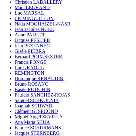
Christian LABALLERY
Marc LEGRAND
Luc MARSAL
J.P. MINGUILLON
Nada MOGHAIZEL-NASR
Jean-Jacques NUEL
Anne PAULET
Jacques PESLIER
Jean PEZENNEC
Gisèle PIERRA
Bernard POIX-SESTER
Francis PONGE
Louis RAOUL
REMINGTON
Dominique RENAUDIN
Bruno ROSANO
Basile ROUCHIN
Patricio SANCHEZ-ROJAS
Samuel SCHKOLNIK
Joannah SCHWAB
Clément G. SECOND
Miguel Angel SEVILLA
Ana Maria SHUA
Fabrice SCHURMANS
Jacques STERNBERG