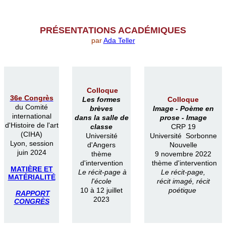
PR
É
SENTATIONS ACAD
É
MIQUES
par
Ada Teller
Colloque
36e Congrès
Les formes
Colloque
du Comité
brèves
Image -
Poème en
international
dans la salle de
prose -
Image
d'Histoire de l'art
classe
CRP 19
(CIHA)
Université
Université Sorbonne
Lyon, session
d'Angers
Nouvelle
juin 2024
thème
9 novembre 2022
d'intervention
thème d'intervention
MATIÈRE ET
Le récit-page à
Le récit-page,
MATÉRIALITÉ
l'école
récit imagé, récit
10 à 12 juillet
poétique
RAPPORT
2023
CONGRÈS