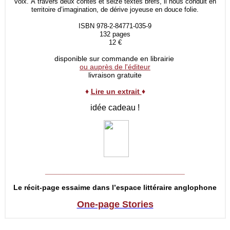
voix. À travers deux contes et seize textes brefs, il nous conduit en
territoire d’imagination, de dérive joyeuse en douce folie.
ISBN 978-2-84771-035-9
132 pages
12 €
disponible sur commande en librairie
ou auprès de l'éditeur
livraison gratuite
♦
Lire un extrait
♦
idée cadeau !
__________________________________
Le récit-page essaime dans l’espace littéraire anglophone
One-page Stories