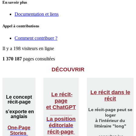
En savoir plus
Documentation et liens
Appel à contributions
Comment contribuer ?
Il y a 198 visiteurs en ligne
1 370 187
pages consultées
DÉCOUVRIR
Le récit dans le
Le récit-
Le concept
récit
page
récit-page
et ChatGPT
Le récit-page peut se
s'exporte en
________
loger
anglais
La position
à l'intérieur du
éditoriale
littéraire "long"
One-Page
récit-page
Stories