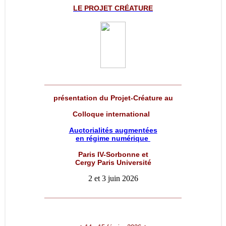
LE PROJET
CRÉATURE
__________________________________
présentation du Projet-Créature au
Colloque international
Auctorialités augmentées
en régime numérique
Paris IV-Sorbonne et
Cergy Paris Université
2 et 3 juin 2026
__________________________________