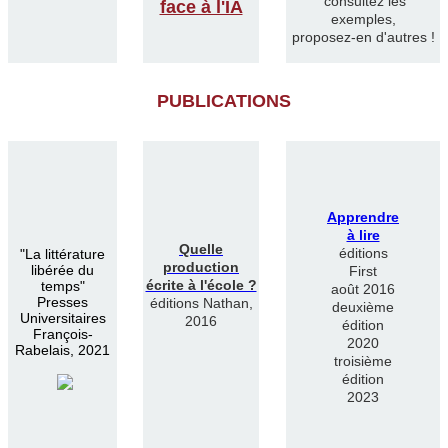
consultez les
face à l'IA
exemples,
proposez-en d'autres !
PUBLICATIONS
Apprendre
à lire
Quelle
éditions
"
La littérature
production
libérée du
First
écrite à l'école ?
temps"
août 2016
Presses
éditions Nathan,
deuxième
Universitaires
2016
édition
François-
2020
Rabelais, 2021
troisième
édition
2023