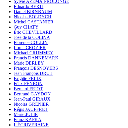
Sylvie AZÉMA-PROLONGE
Eduardo BERTI
Daniel BIRNBAUM
Nicolas BOLDYCH
Michel CASTANIER
Guy CHATY
Éric CHEVILLARD
Jose de la COLINA
Florence COLLIN
Lorna CROZIER
Michael CRUMMEY
Francis DANNEMARK
Marie DERLEY
François DESNOYERS
Jean-François DRUT
Brigitte FÉLIX
Félix FÉNÉON
Bernard FRIOT
Bertrand GAYDON
Jean-Paul GIRAUX
Nicolas GRENIER
Régis JAUFFRET
Marie JULIE
Franz KAFKA
L'ÉCRIVERAINE