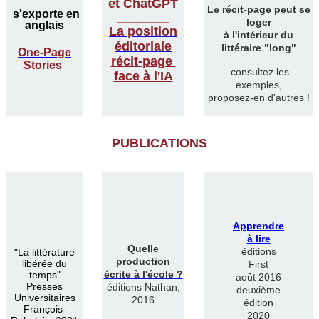
et ChatGPT
Le récit-page peut se
s'exporte en
________
loger
anglais
La position
à l'intérieur du
éditoriale
littéraire "long"
One-Page
récit-page
Stories
consultez les
face à l'IA
exemples,
proposez-en d'autres !
PUBLICATIONS
Apprendre
à lire
Quelle
éditions
"
La littérature
production
libérée du
First
écrite à l'école ?
temps"
août 2016
Presses
éditions Nathan,
deuxième
Universitaires
2016
édition
François-
2020