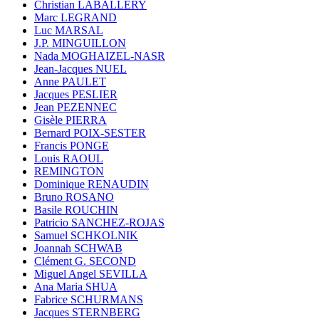
Christian LABALLERY
Marc LEGRAND
Luc MARSAL
J.P. MINGUILLON
Nada MOGHAIZEL-NASR
Jean-Jacques NUEL
Anne PAULET
Jacques PESLIER
Jean PEZENNEC
Gisèle PIERRA
Bernard POIX-SESTER
Francis PONGE
Louis RAOUL
REMINGTON
Dominique RENAUDIN
Bruno ROSANO
Basile ROUCHIN
Patricio SANCHEZ-ROJAS
Samuel SCHKOLNIK
Joannah SCHWAB
Clément G. SECOND
Miguel Angel SEVILLA
Ana Maria SHUA
Fabrice SCHURMANS
Jacques STERNBERG