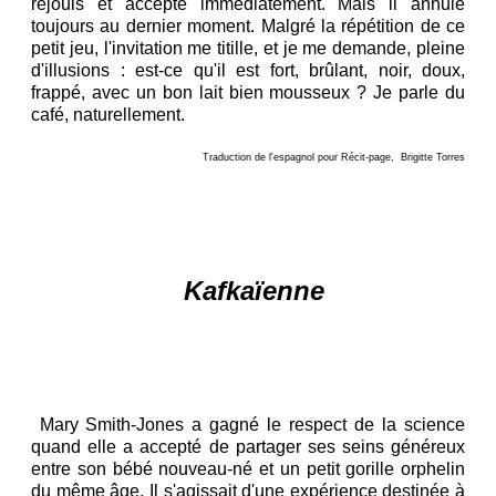
réjouis et accepte immédiatement. Mais il annule
toujours au dernier moment. Malgré la répétition de ce
petit jeu, l'invitation me titille, et je me demande, pleine
d'illusions : est-ce qu'il est fort, brûlant, noir, doux,
frappé, avec un bon lait bien mousseux ? Je parle du
café, naturellement.
Traduction de l'espagnol pour Récit-page, Brigitte Torres
K
afkaïenne
Mary Smith-Jones a gagné le respect de la science
quand elle a accepté de partager ses seins généreux
entre son bébé nouveau-né et un petit gorille orphelin
du même âge. Il s'agissait d'une expérience destinée à