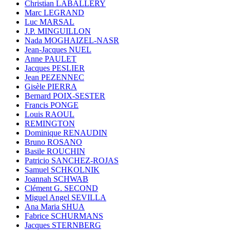
Christian LABALLERY
Marc LEGRAND
Luc MARSAL
J.P. MINGUILLON
Nada MOGHAIZEL-NASR
Jean-Jacques NUEL
Anne PAULET
Jacques PESLIER
Jean PEZENNEC
Gisèle PIERRA
Bernard POIX-SESTER
Francis PONGE
Louis RAOUL
REMINGTON
Dominique RENAUDIN
Bruno ROSANO
Basile ROUCHIN
Patricio SANCHEZ-ROJAS
Samuel SCHKOLNIK
Joannah SCHWAB
Clément G. SECOND
Miguel Angel SEVILLA
Ana Maria SHUA
Fabrice SCHURMANS
Jacques STERNBERG