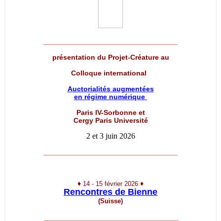
__________________________________
présentation du Projet-Créature au
Colloque international
Auctorialités augmentées
en régime numérique
Paris IV-Sorbonne et
Cergy Paris Université
2 et 3 juin 2026
__________________________________
♦
♦
14 - 15 février 2026
Rencontres de Bienne
(Suisse)
__________________________________