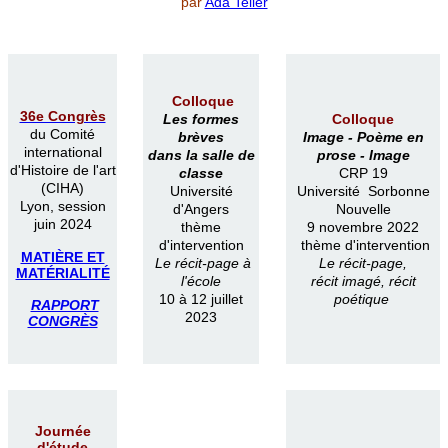
par
Ada Teller
Colloque
36e Congrès
Les formes
Colloque
du Comité
brèves
Image -
Poème en
international
dans la salle de
prose -
Image
d'Histoire de l'art
classe
CRP 19
(CIHA)
Université
Université Sorbonne
Lyon, session
d'Angers
Nouvelle
juin 2024
thème
9 novembre 2022
d'intervention
thème d'intervention
MATIÈRE ET
Le récit-page à
Le récit-page,
MATÉRIALITÉ
l'école
récit imagé, récit
10 à 12 juillet
poétique
RAPPORT
2023
CONGRÈS
Journée
d'étude