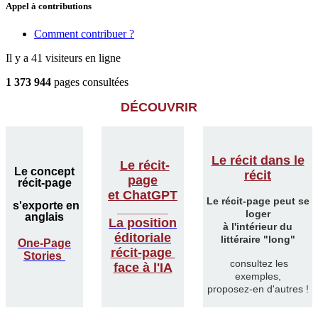
Appel à contributions
Comment contribuer ?
Il y a 41 visiteurs en ligne
1 373 944
pages consultées
DÉCOUVRIR
Le récit dans le
Le récit-
Le concept
récit
page
récit-page
et ChatGPT
Le récit-page peut se
s'exporte en
________
loger
anglais
La position
à l'intérieur du
éditoriale
littéraire "long"
One-Page
récit-page
Stories
consultez les
face à l'IA
exemples,
proposez-en d'autres !