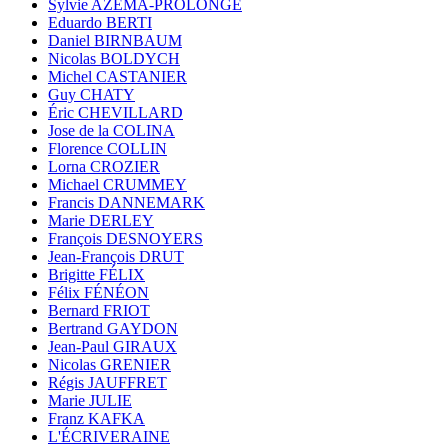
Sylvie AZÉMA-PROLONGE
Eduardo BERTI
Daniel BIRNBAUM
Nicolas BOLDYCH
Michel CASTANIER
Guy CHATY
Éric CHEVILLARD
Jose de la COLINA
Florence COLLIN
Lorna CROZIER
Michael CRUMMEY
Francis DANNEMARK
Marie DERLEY
François DESNOYERS
Jean-François DRUT
Brigitte FÉLIX
Félix FÉNÉON
Bernard FRIOT
Bertrand GAYDON
Jean-Paul GIRAUX
Nicolas GRENIER
Régis JAUFFRET
Marie JULIE
Franz KAFKA
L'ÉCRIVERAINE