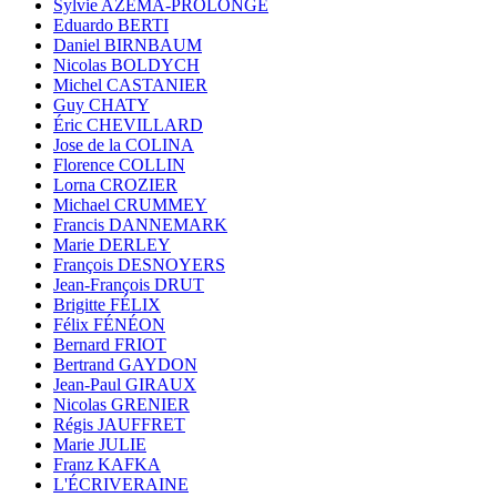
Sylvie AZÉMA-PROLONGE
Eduardo BERTI
Daniel BIRNBAUM
Nicolas BOLDYCH
Michel CASTANIER
Guy CHATY
Éric CHEVILLARD
Jose de la COLINA
Florence COLLIN
Lorna CROZIER
Michael CRUMMEY
Francis DANNEMARK
Marie DERLEY
François DESNOYERS
Jean-François DRUT
Brigitte FÉLIX
Félix FÉNÉON
Bernard FRIOT
Bertrand GAYDON
Jean-Paul GIRAUX
Nicolas GRENIER
Régis JAUFFRET
Marie JULIE
Franz KAFKA
L'ÉCRIVERAINE