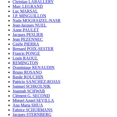
Christian LABALLERY
Marc LEGRAND
Luc MARSAL
J.P. MINGUILLON
Nada MOGHAIZEL-NASR
Jean-Jacques NUEL
Anne PAULET
Jacques PESLIER
Jean PEZENNEC
Gisèle PIERRA
Bernard POIX-SESTER
Francis PONGE
Louis RAOUL
REMINGTON
Dominique RENAUDIN
Bruno ROSANO
Basile ROUCHIN
Patricio SANCHEZ-ROJAS
Samuel SCHKOLNIK
Joannah SCHWAB
Clément G. SECOND
Miguel Angel SEVILLA
Ana Maria SHUA
Fabrice SCHURMANS
Jacques STERNBERG