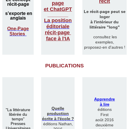
récit
page
récit-page
et ChatGPT
Le récit-page peut se
s'exporte en
________
loger
anglais
La position
à l'intérieur du
éditoriale
littéraire "long"
One-Page
récit-page
Stories
consultez les
face à l'IA
exemples,
proposez-en d'autres !
PUBLICATIONS
Apprendre
à lire
Quelle
éditions
"
La littérature
production
libérée du
First
écrite à l'école ?
temps"
août 2016
Presses
éditions Nathan,
deuxième
Universitaires
2016