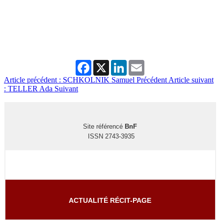
Facebook
X
LinkedIn
Email
Article précédent : SCHKOLNIK Samuel
Précédent
Article suivant
: TELLER Ada
Suivant
Site référencé
BnF
ISSN 2743-3935
ACTUALITÉ RÉCIT-PAGE