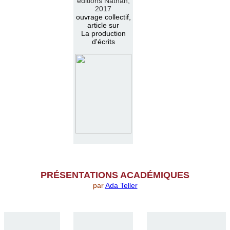
éditions Nathan,
2017
ouvrage collectif,
article sur
La production
d'écrits
PR
É
SENTATIONS ACAD
É
MIQUES
par
Ada Teller