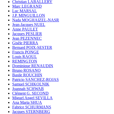
Christian LABALLERY
Marc LEGRAND
Luc MARSAL
J.P. MINGUILLON
Nada MOGHAIZEL-NASR
Jean-Jacques NUEL
Anne PAULET
Jacques PESLIER
Jean PEZENNEC
Gisèle PIERRA
Bernard POIX-SESTER
Francis PONGE
Louis RAOUL
REMINGTON
Dominique RENAUDIN
Bruno ROSANO
Basile ROUCHIN
Patricio SANCHEZ-ROJAS
Samuel SCHKOLNIK
Joannah SCHWAB
Clément G. SECOND
Miguel Angel SEVILLA
Ana Maria SHUA
Fabrice SCHURMANS
Jacques STERNBERG