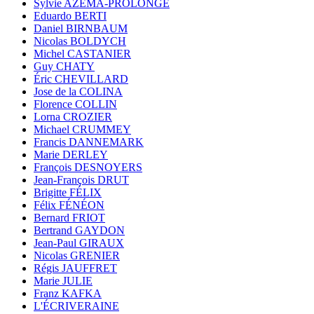
Sylvie AZÉMA-PROLONGE
Eduardo BERTI
Daniel BIRNBAUM
Nicolas BOLDYCH
Michel CASTANIER
Guy CHATY
Éric CHEVILLARD
Jose de la COLINA
Florence COLLIN
Lorna CROZIER
Michael CRUMMEY
Francis DANNEMARK
Marie DERLEY
François DESNOYERS
Jean-François DRUT
Brigitte FÉLIX
Félix FÉNÉON
Bernard FRIOT
Bertrand GAYDON
Jean-Paul GIRAUX
Nicolas GRENIER
Régis JAUFFRET
Marie JULIE
Franz KAFKA
L'ÉCRIVERAINE