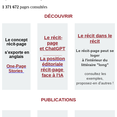
1 371 672
pages consultées
DÉCOUVRIR
Le récit dans le
Le récit-
Le concept
récit
page
récit-page
et ChatGPT
Le récit-page peut se
s'exporte en
________
loger
anglais
La position
à l'intérieur du
éditoriale
littéraire "long"
One-Page
récit-page
Stories
consultez les
face à l'IA
exemples,
proposez-en d'autres !
PUBLICATIONS