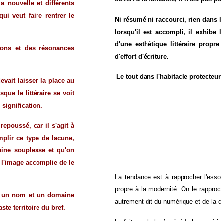
a nouvelle et différents
ui veut faire rentrer le
Ni résumé ni raccourci, rien dans
lorsqu'il est accompli, il exhibe
d'une esthétique littéraire prop
tions et des résonances
d'effort d'écriture.
Le tout dans l'habitacle protecteur
devait laisser la place au
que le littéraire se voit
signification.
epoussé, car il s'agit à
mplir ce type de lacune,
taine souplesse et qu'on
à l'image accomplie de le
La tendance est à rapprocher l'essor
propre à la modernité. On le rappro
ec un nom et un domaine
autrement dit du numérique et de la dé
e territoire du bref.