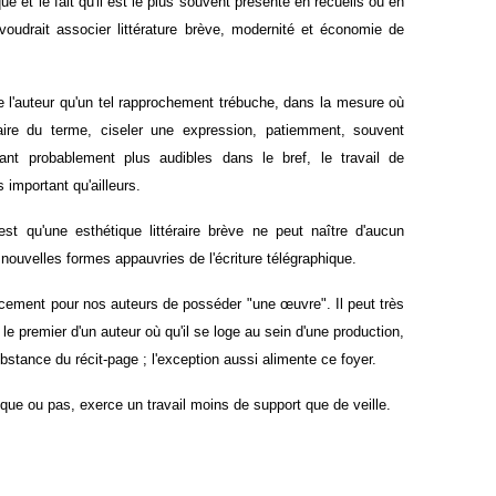
ue et le fait qu'il est le plus souvent présenté en recueils ou en
i voudrait associer littérature brève, modernité et économie de
e l'auteur qu'un tel rapprochement trébuche, dans la mesure où
éraire du terme, ciseler une expression, patiemment, souvent
nt probablement plus audibles dans le bref, le travail de
 important qu'ailleurs.
est qu'une esthétique littéraire brève ne peut naître d'aucun
nouvelles formes appauvries de l'écriture télégraphique.
rcement
pour nos auteurs de posséder "une œuvre".
Il peut très
it le premier d'un auteur où qu'il se loge au sein d'une production,
substance du récit-page ; l'exception aussi alimente ce foyer.
ique ou pas, exerce un travail moins de support que de veille.