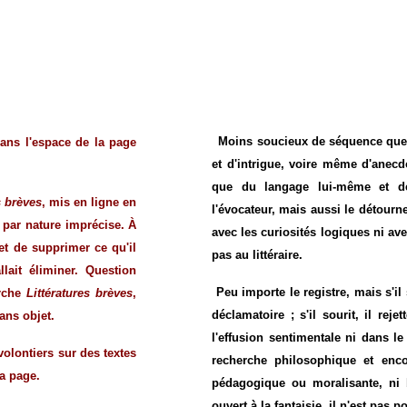
Moins soucieux de séquence que 
dans l'espace de la page
et d'intrigue, voire même d'anecdo
que du langage lui-même et de
s brèves
,
mis en ligne en
l'évocateur, mais aussi le détourn
 par nature imprécise. À
avec les curiosités logiques ni av
 et de supprimer ce qu'il
pas au littéraire.
llait éliminer. Question
Peu importe le registre, mais s'il 
arche
Littératures brèves
,
déclamatoire ; s'il sourit, il rej
ans objet.
l'effusion sentimentale ni dans le
volontiers sur des textes
recherche philosophique et enco
a page.
pédagogique ou moralisante, ni bu
ouvert à la fantaisie, il n'est pas 