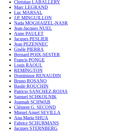
Christian LABALLERY
Marc LEGRAND
Luc MARSAL
J.P. MINGUILLON
Nada MOGHAIZEL-NASR
Jean-Jacques NUEL
Anne PAULET
Jacques PESLIER
Jean PEZENNEC
Gisèle PIERRA
Bernard POIX-SESTER
Francis PONGE
Louis RAOUL
REMINGTON
Dominique RENAUDIN
Bruno ROSANO
Basile ROUCHIN
Patricio SANCHEZ-ROJAS
Samuel SCHKOLNIK
Joannah SCHWAB
Clément G. SECOND
Miguel Angel SEVILLA
Ana Maria SHUA
Fabrice SCHURMANS
Jacques STERNBERG