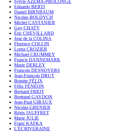
Sylvie AZÉMA-PROLONGE
Eduardo BERTI
Daniel BIRNBAUM
Nicolas BOLDYCH
Michel CASTANIER
Guy CHATY
Éric CHEVILLARD
Jose de la COLINA
Florence COLLIN
Lorna CROZIER
Michael CRUMMEY
Francis DANNEMARK
Marie DERLEY
François DESNOYERS
Jean-François DRUT
Brigitte FÉLIX
Félix FÉNÉON
Bernard FRIOT
Bertrand GAYDON
Jean-Paul GIRAUX
Nicolas GRENIER
Régis JAUFFRET
Marie JULIE
Franz KAFKA
L'ÉCRIVERAINE