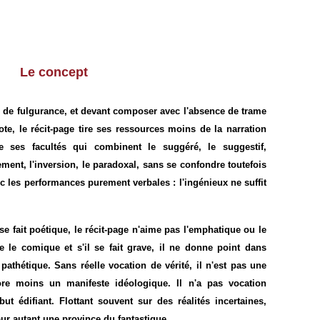
Le concept
de fulgurance, et devant composer avec l'absence de trame
te, le récit-page tire ses ressources moins de la narration
 ses facultés qui combinent le suggéré, le suggestif,
ement, l'inversion, le paradoxal, sans se confondre toutefois
ec les performances purement verbales : l'ingénieux ne suffit
se fait poétique, le récit-page n'aime pas l'emphatique ou le
ette le comique et s'il se fait grave, il ne donne point dans
 pathétique. Sans réelle vocation de vérité, il n'est pas une
re moins un manifeste idéologique. Il n'a pas vocation
t édifiant. Flottant souvent sur des réalités incertaines,
pour autant une province du fantastique.