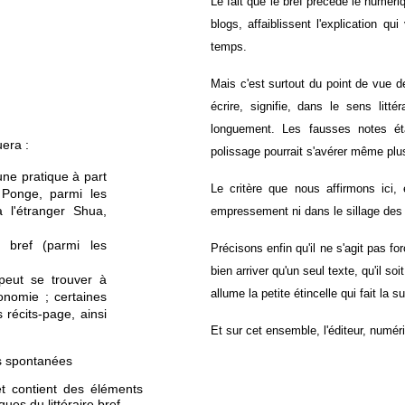
Le fait que le bref précède le numériq
blogs, affaiblissent l'explication qu
temps.
Mais c'est surtout du point de vue d
écrire, signifie, dans le sens litt
longuement. Les fausses notes éta
uera :
polissage pourrait s'avérer même plus
 une pratique à part
Le critère que nous affirmons ici, 
 Ponge, parmi les
à l'étranger Shua,
empressement ni dans le sillage des 
u bref (parmi les
Précisons enfin qu'il ne s'agit pas
fo
bien arriver qu'un seul texte, qu'il so
 peut se trouver à
allume la petite étincelle qui fait la 
utonomie ; certaines
récits-page, ainsi
Et sur cet ensemble, l'éditeur, numér
s spontanées
 et contient des éléments
ues du littéraire bref.