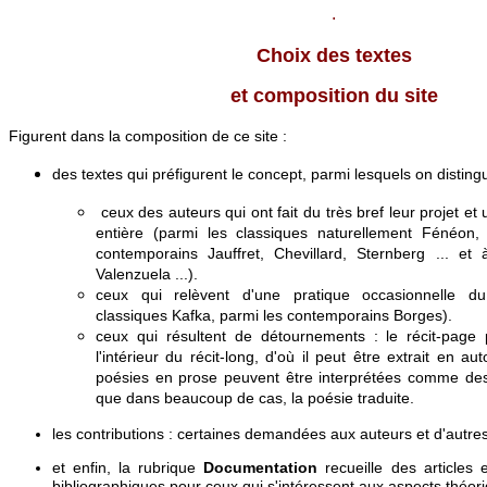
.
Choix des textes
et composition du site
Figurent dans la composition de ce site :
des textes qui préfigurent le concept, parmi lesquels on disting
ceux des auteurs qui ont fait du très bref leur projet et
entière (parmi les classiques naturellement Fénéon,
contemporains Jauffret, Chevillard, Sternberg ... et 
Valenzuela ...).
ceux qui relèvent d'une pratique occasionnelle d
classiques Kafka, parmi les contemporains Borges).
ceux qui résultent de détournements : le récit-page
l'intérieur du récit-long, d'où il peut être extrait en a
poésies en prose peuvent être interprétées comme des 
que dans beaucoup de cas, la poésie traduite.
les contributions :
certaines demandées aux auteurs et d'autre
et enfin, la rubrique
Documentation
recueille des articles
bibliographiques pour ceux qui s'intéressent aux aspects théoriq