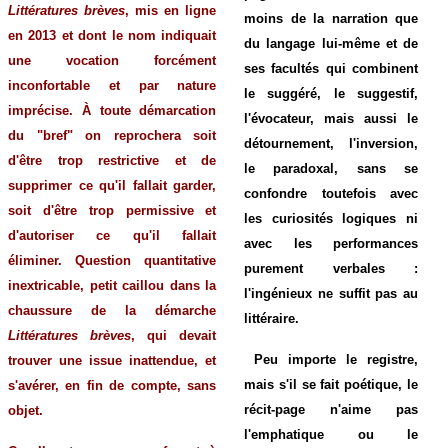
Littératures brèves
,
mis en ligne
moins de la narration que
en 2013 et dont le nom indiquait
du langage lui-même et de
une vocation forcément
ses facultés qui combinent
inconfortable et par nature
le suggéré, le suggestif,
imprécise. À toute démarcation
l'évocateur, mais aussi le
du "bref" on reprochera soit
détournement, l'inversion,
d'être trop restrictive et de
le paradoxal, sans se
supprimer ce qu'il fallait garder,
confondre toutefois avec
soit d'être trop permissive et
les curiosités logiques ni
d'autoriser ce qu'il fallait
avec les performances
éliminer. Question quantitative
purement verbales :
inextricable, petit caillou dans la
l'ingénieux ne suffit pas au
chaussure de la démarche
littéraire.
Littératures brèves
, qui devait
Peu importe le registre,
trouver une issue inattendue, et
mais s'il se fait poétique, le
s'avérer, en fin de compte, sans
récit-page n'aime pas
objet.
l'emphatique ou le