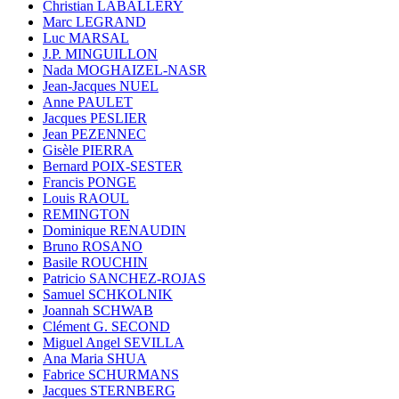
Christian LABALLERY
Marc LEGRAND
Luc MARSAL
J.P. MINGUILLON
Nada MOGHAIZEL-NASR
Jean-Jacques NUEL
Anne PAULET
Jacques PESLIER
Jean PEZENNEC
Gisèle PIERRA
Bernard POIX-SESTER
Francis PONGE
Louis RAOUL
REMINGTON
Dominique RENAUDIN
Bruno ROSANO
Basile ROUCHIN
Patricio SANCHEZ-ROJAS
Samuel SCHKOLNIK
Joannah SCHWAB
Clément G. SECOND
Miguel Angel SEVILLA
Ana Maria SHUA
Fabrice SCHURMANS
Jacques STERNBERG