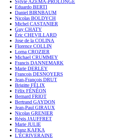
Sylvie AZÉMA-PROLONGE
Eduardo BERTI
Daniel BIRNBAUM
Nicolas BOLDYCH
Michel CASTANIER
Guy CHATY
Éric CHEVILLARD
Jose de la COLINA
Florence COLLIN
Lorna CROZIER
Michael CRUMMEY
Francis DANNEMARK
Marie DERLEY
François DESNOYERS
Jean-François DRUT
Brigitte FÉLIX
Félix FÉNÉON
Bernard FRIOT
Bertrand GAYDON
Jean-Paul GIRAUX
Nicolas GRENIER
Régis JAUFFRET
Marie JULIE
Franz KAFKA
L'ÉCRIVERAINE