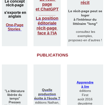
Le concept
récit
page
récit-page
et ChatGPT
Le récit-page peut se
s'exporte en
________
loger
anglais
La position
à l'intérieur du
éditoriale
littéraire "long"
One-Page
récit-page
Stories
consultez les
face à l'IA
exemples,
proposez-en d'autres !
PUBLICATIONS
Apprendre
à lire
Quelle
éditions
"
La littérature
production
libérée du
First
écrite à l'école ?
temps"
août 2016
Presses
éditions Nathan,
deuxième