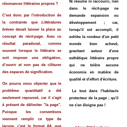
Ni résumé ni raccourci, rien
résonances littéraires propres ?
dans le récit-page ne
C’est donc par l'introduction de
demande expansion ou
la contrainte que
Littératures
développement ; car,
brèves
devait laisser la place au
lorsqu'il est accompli, il
concept de
récit-page
. Avec ce
exhibe la rondeur d'un petit
résultat paradoxal, comme
monde bien achevé,
souvent lorsque le littéraire se
gravitant autour d'une
voit imposer une obligation,
esthétique littéraire propre
d’ouvrir et non pas de clôturer
qui ne tolère aucune
des espaces de signification.
économie en matière de
qualité et d'effort d'écriture.
On pourra nous objecter que le
problème quantitatif a été
Le tout dans l'habitacle
seulement repoussé, car il s'agit
protecteur de la page ; qu'il
à présent de délimiter "la page".
ne s'en éloigne pas !
Puisque les conventions
viennent remplir ce type de
lacune, c'est le format A4, que