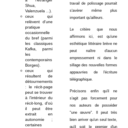
à l'étranger
travail de polissage pourrait
Shua,
s'avérer même plus
Valenzuela ...).
ceux qui
important qu'ailleurs.
relèvent d'une
pratique
Le critère que nous
occasionnelle
affirmons ici, est qu'une
du bref (parmi
les classiques
esthétique littéraire brève ne
Kafka, parmi
peut naître d'aucun
les
empressement ni dans le
contemporains
Borges).
sillage des nouvelles formes
ceux qui
appauvries de l'écriture
résultent de
télégraphique.
détournements
: le récit-page
Précisons enfin qu'il ne
peut se trouver
à l'intérieur du
s'agit pas
forcement
pour
récit-long, d'où
nos auteurs de posséder
il peut être
"une œuvre".
Il peut très
extrait en
autonomie ;
bien arriver qu'un seul texte,
certaines
qu'il soit le premier d'un