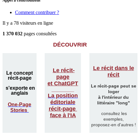
Appel à contributions
Comment contribuer ?
Il y a 78 visiteurs en ligne
1 370 032
pages consultées
DÉCOUVRIR
Le récit dans le
Le récit-
Le concept
récit
page
récit-page
et ChatGPT
Le récit-page peut se
s'exporte en
________
loger
anglais
La position
à l'intérieur du
éditoriale
littéraire "long"
One-Page
récit-page
Stories
consultez les
face à l'IA
exemples,
proposez-en d'autres !