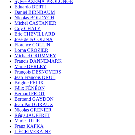
Sylvie AZÉMA-PROLONGE
Eduardo BERTI
Daniel BIRNBAUM
Nicolas BOLDYCH
Michel CASTANIER
Guy CHATY
Éric CHEVILLARD
Jose de la COLINA
Florence COLLIN
Lorna CROZIER
Michael CRUMMEY
Francis DANNEMARK
Marie DERLEY
François DESNOYERS
Jean-François DRUT
Brigitte FÉLIX
Félix FÉNÉON
Bernard FRIOT
Bertrand GAYDON
Jean-Paul GIRAUX
Nicolas GRENIER
Régis JAUFFRET
Marie JULIE
Franz KAFKA
L'ÉCRIVERAINE