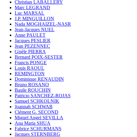
Christian LABALLERY
Marc LEGRAND
Luc MARSAL
J.P. MINGUILLON
Nada MOGHAIZEL-NASR
Jean-Jacques NUEL
Anne PAULET
Jacques PESLIER
Jean PEZENNEC
Gisèle PIERRA
Bernard POIX-SESTER
Francis PONGE
Louis RAOUL
REMINGTON
Dominique RENAUDIN
Bruno ROSANO
Basile ROUCHIN
Patricio SANCHEZ-ROJAS
Samuel SCHKOLNIK
Joannah SCHWAB
Clément G. SECOND
Miguel Angel SEVILLA
Ana Maria SHUA
Fabrice SCHURMANS
Jacques STERNBERG