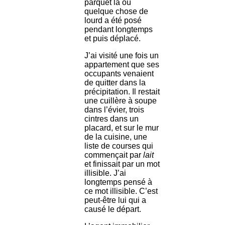
parquet là où
quelque chose de
lourd a été posé
pendant longtemps
et puis déplacé.
J’ai visité une fois un
appartement que ses
occupants venaient
de quitter dans la
précipitation. Il restait
une cuillère à soupe
dans l’évier, trois
cintres dans un
placard, et sur le mur
de la cuisine, une
liste de courses qui
commençait par
lait
et finissait par un mot
illisible. J’ai
longtemps pensé à
ce mot illisible. C’est
peut-être lui qui a
causé le départ.