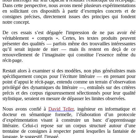
Dans cette perspective, nous avons mené plusieurs expérimentations
en sollicitant ces dispositifs à partir d’exemples concrets et de
consignes précises, directement issues des principes qui fondent
notre concept.
De ces essais s’est dégagée l'impression de ne pas avoir été
véritablement « compris ». Certes, les textes produits peuvent
présenter des qualités — parfois même des trouvailles intéressantes
qu’il serait injuste de nier — mais ils restent en deçà de ce
renouvellement de l’imaginaire qui constitue l’essence même du
récit-page.
Restait alors à examiner si des modèles, non plus généralistes mais
spécifiquement conçus pour l’écriture littéraire — en prenant pour
point d’appui le récit-page, entendu comme un terrain d’observation
privilégié des dynamiques du littéraire —, entraînés sur des critères
précis et des corpus rigoureusement sélectionnés pour leur qualité
stylistique, seraient en mesure de dépasser les limites observées.
Nous avons confié à
David Teller
, ingénieur en informatique et
docteur en sémantique formelle, l’élaboration d’un protocole
d’expérimentation visant à construire un banc d’apprentissage
littéraire. Celui-ci repose sur un corpus structuré autour d’une
trentaine de consignes à respecter parmi lesquelles la fantaisie de
langage, le suggestif, l'imagé.