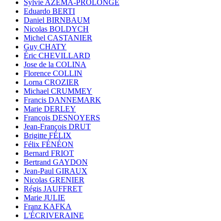
Sylvie AZÉMA-PROLONGE
Eduardo BERTI
Daniel BIRNBAUM
Nicolas BOLDYCH
Michel CASTANIER
Guy CHATY
Éric CHEVILLARD
Jose de la COLINA
Florence COLLIN
Lorna CROZIER
Michael CRUMMEY
Francis DANNEMARK
Marie DERLEY
François DESNOYERS
Jean-François DRUT
Brigitte FÉLIX
Félix FÉNÉON
Bernard FRIOT
Bertrand GAYDON
Jean-Paul GIRAUX
Nicolas GRENIER
Régis JAUFFRET
Marie JULIE
Franz KAFKA
L'ÉCRIVERAINE