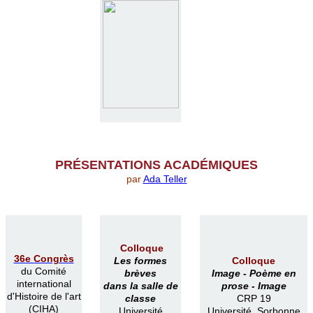
PR
É
SENTATIONS ACAD
É
MIQUES
par
Ada Teller
Colloque
36e Congrès
Les formes
Colloque
du Comité
brèves
Image -
Poème en
international
dans la salle de
prose -
Image
d'Histoire de l'art
classe
CRP 19
(CIHA)
Université
Université Sorbonne