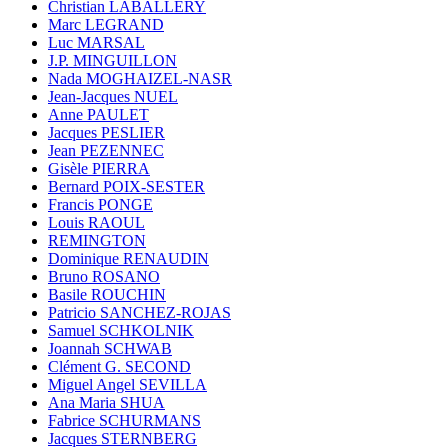
Christian LABALLERY
Marc LEGRAND
Luc MARSAL
J.P. MINGUILLON
Nada MOGHAIZEL-NASR
Jean-Jacques NUEL
Anne PAULET
Jacques PESLIER
Jean PEZENNEC
Gisèle PIERRA
Bernard POIX-SESTER
Francis PONGE
Louis RAOUL
REMINGTON
Dominique RENAUDIN
Bruno ROSANO
Basile ROUCHIN
Patricio SANCHEZ-ROJAS
Samuel SCHKOLNIK
Joannah SCHWAB
Clément G. SECOND
Miguel Angel SEVILLA
Ana Maria SHUA
Fabrice SCHURMANS
Jacques STERNBERG