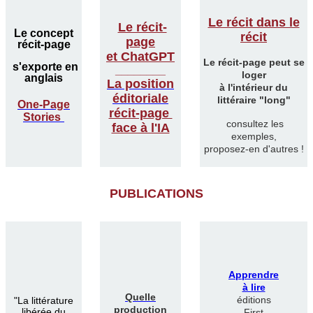
Le récit dans le
Le récit-
Le concept
récit
page
récit-page
et ChatGPT
Le récit-page peut se
s'exporte en
________
loger
anglais
La position
à l'intérieur du
éditoriale
littéraire "long"
One-Page
récit-page
Stories
consultez les
face à l'IA
exemples,
proposez-en d'autres !
PUBLICATIONS
Apprendre
à lire
Quelle
éditions
"
La littérature
production
libérée du
First