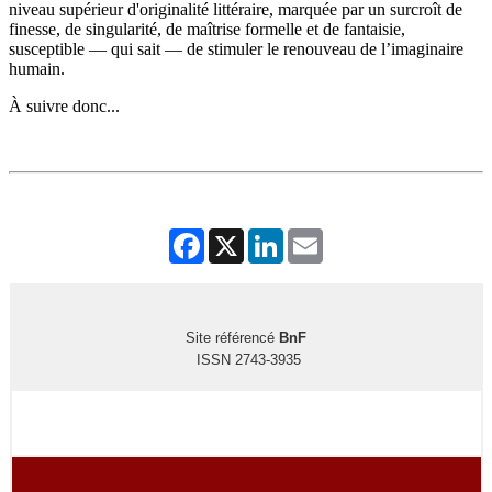
niveau supérieur d'originalité littéraire, marquée par un surcroît de
finesse, de singularité, de maîtrise formelle et de fantaisie,
susceptible — qui sait — de stimuler le renouveau de l’imaginaire
humain.
À suivre donc...
Facebook
X
LinkedIn
Email
Site référencé
BnF
ISSN 2743-3935