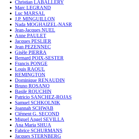
Christian LABALLERY
Marc LEGRAND
Luc MARSAL
J.P. MINGUILLON
Nada MOGHAIZEL-NASR
Jean-Jacques NUEL
Anne PAULET
Jacques PESLIER
Jean PEZENNEC
Gisèle PIERRA
Bernard POIX-SESTER
Francis PONGE
Louis RAOUL
REMINGTON
Dominique RENAUDIN
Bruno ROSANO
Basile ROUCHIN
Patricio SANCHEZ-ROJAS
Samuel SCHKOLNIK
Joannah SCHWAB
Clément G. SECOND
Miguel Angel SEVILLA
Ana Maria SHUA
Fabrice SCHURMANS
Jacques STERNBERG