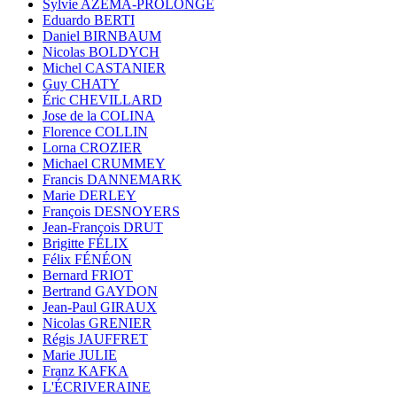
Sylvie AZÉMA-PROLONGE
Eduardo BERTI
Daniel BIRNBAUM
Nicolas BOLDYCH
Michel CASTANIER
Guy CHATY
Éric CHEVILLARD
Jose de la COLINA
Florence COLLIN
Lorna CROZIER
Michael CRUMMEY
Francis DANNEMARK
Marie DERLEY
François DESNOYERS
Jean-François DRUT
Brigitte FÉLIX
Félix FÉNÉON
Bernard FRIOT
Bertrand GAYDON
Jean-Paul GIRAUX
Nicolas GRENIER
Régis JAUFFRET
Marie JULIE
Franz KAFKA
L'ÉCRIVERAINE