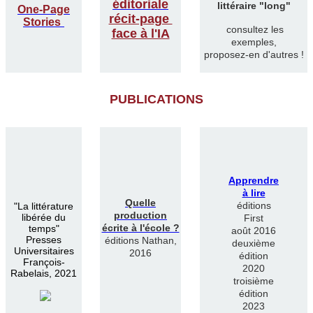
éditoriale
littéraire "long"
One-Page
récit-page
Stories
consultez les
face à l'IA
exemples,
proposez-en d'autres !
PUBLICATIONS
Apprendre
à lire
Quelle
éditions
"
La littérature
production
libérée du
First
écrite à l'école ?
temps"
août 2016
Presses
éditions Nathan,
deuxième
Universitaires
2016
édition
François-
2020
Rabelais, 2021
troisième
édition
2023