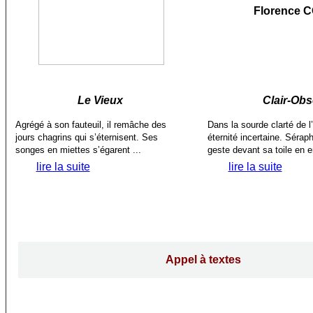
Florence 
Le Vieux
Clair-Ob
Agrégé à son fauteuil, il remâche des
Dans la sourde clarté de l’a
jours chagrins qui s’éternisent. Ses
éternité incertaine. Séra
songes en miettes s’égarent ...
geste devant sa toile en e
lire la suite
lire la suite
Appel à textes