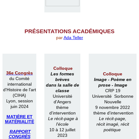
PR
É
SENTATIONS ACAD
É
MIQUES
par
Ada Teller
Colloque
36e Congrès
Les formes
Colloque
du Comité
brèves
Image -
Poème en
international
dans la salle de
prose -
Image
d'Histoire de l'art
classe
CRP 19
(CIHA)
Université
Université Sorbonne
Lyon, session
d'Angers
Nouvelle
juin 2024
thème
9 novembre 2022
d'intervention
thème d'intervention
MATIÈRE ET
Le récit-page à
Le récit-page,
MATÉRIALITÉ
l'école
récit imagé, récit
10 à 12 juillet
poétique
RAPPORT
2023
CONGRÈS