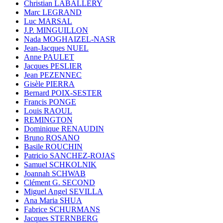
Christian LABALLERY
Marc LEGRAND
Luc MARSAL
J.P. MINGUILLON
Nada MOGHAIZEL-NASR
Jean-Jacques NUEL
Anne PAULET
Jacques PESLIER
Jean PEZENNEC
Gisèle PIERRA
Bernard POIX-SESTER
Francis PONGE
Louis RAOUL
REMINGTON
Dominique RENAUDIN
Bruno ROSANO
Basile ROUCHIN
Patricio SANCHEZ-ROJAS
Samuel SCHKOLNIK
Joannah SCHWAB
Clément G. SECOND
Miguel Angel SEVILLA
Ana Maria SHUA
Fabrice SCHURMANS
Jacques STERNBERG