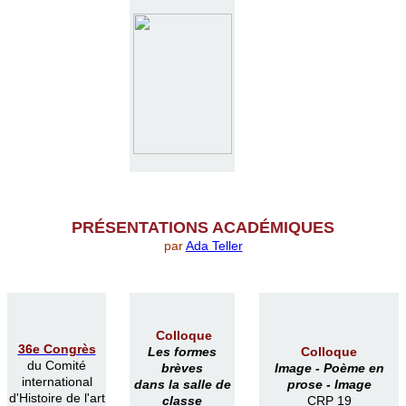
PR
É
SENTATIONS ACAD
É
MIQUES
par
Ada Teller
Colloque
36e Congrès
Les formes
Colloque
du Comité
brèves
Image -
Poème en
international
dans la salle de
prose -
Image
d'Histoire de l'art
classe
CRP 19