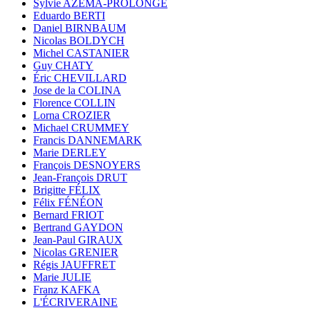
Sylvie AZÉMA-PROLONGE
Eduardo BERTI
Daniel BIRNBAUM
Nicolas BOLDYCH
Michel CASTANIER
Guy CHATY
Éric CHEVILLARD
Jose de la COLINA
Florence COLLIN
Lorna CROZIER
Michael CRUMMEY
Francis DANNEMARK
Marie DERLEY
François DESNOYERS
Jean-François DRUT
Brigitte FÉLIX
Félix FÉNÉON
Bernard FRIOT
Bertrand GAYDON
Jean-Paul GIRAUX
Nicolas GRENIER
Régis JAUFFRET
Marie JULIE
Franz KAFKA
L'ÉCRIVERAINE