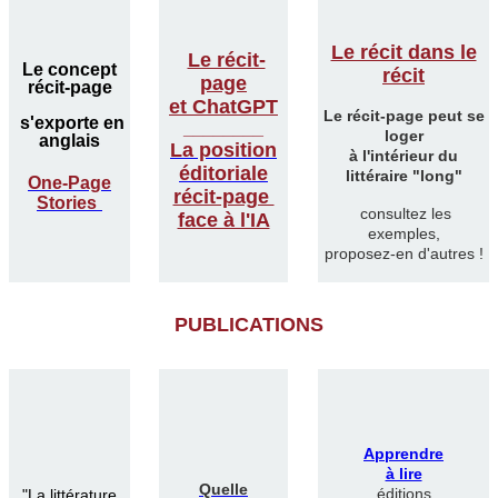
Le récit dans le
Le récit-
Le concept
récit
page
récit-page
et ChatGPT
Le récit-page peut se
s'exporte en
________
loger
anglais
La position
à l'intérieur du
éditoriale
littéraire "long"
One-Page
récit-page
Stories
consultez les
face à l'IA
exemples,
proposez-en d'autres !
PUBLICATIONS
Apprendre
à lire
Quelle
éditions
"
La littérature