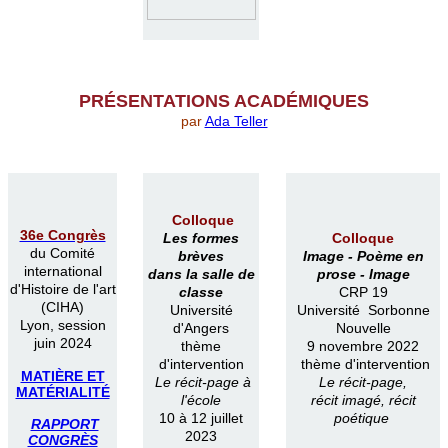
PR
É
SENTATIONS ACAD
É
MIQUES
par
Ada Teller
Colloque
36e Congrès
Les formes
Colloque
du Comité
brèves
Image -
Poème en
international
dans la salle de
prose -
Image
d'Histoire de l'art
classe
CRP 19
(CIHA)
Université
Université Sorbonne
Lyon, session
d'Angers
Nouvelle
juin 2024
thème
9 novembre 2022
d'intervention
thème d'intervention
MATIÈRE ET
Le récit-page à
Le récit-page,
MATÉRIALITÉ
l'école
récit imagé, récit
10 à 12 juillet
poétique
RAPPORT
2023
CONGRÈS