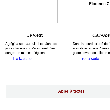
Florence 
Le Vieux
Clair-Ob
Agrégé à son fauteuil, il remâche des
Dans la sourde clarté de l’a
jours chagrins qui s’éternisent. Ses
éternité incertaine. Séra
songes en miettes s’égarent ...
geste devant sa toile en e
lire la suite
lire la suite
Appel à textes