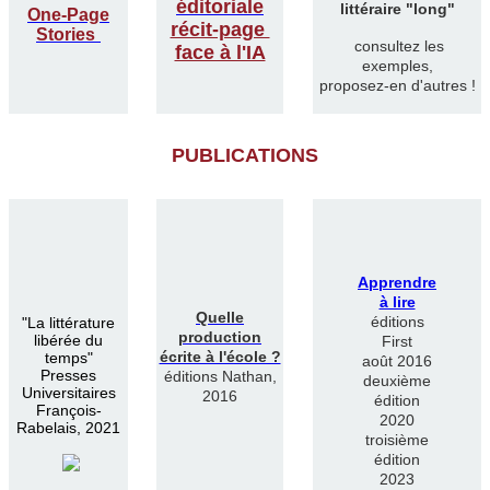
éditoriale
littéraire "long"
One-Page
récit-page
Stories
consultez les
face à l'IA
exemples,
proposez-en d'autres !
PUBLICATIONS
Apprendre
à lire
Quelle
éditions
"
La littérature
production
libérée du
First
écrite à l'école ?
temps"
août 2016
Presses
éditions Nathan,
deuxième
Universitaires
2016
édition
François-
2020
Rabelais, 2021
troisième
édition
2023