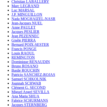
Christian LABALLERY
Marc LEGRAND
Luc MARSAL
J.P. MINGUILLON
Nada MOGHAIZEL-NASR
Jean-Jacques NUEL
Anne PAULET
Jacques PESLIER
Jean PEZENNEC
Gisèle PIERRA
Bernard POIX-SESTER
Francis PONGE
Louis RAOUL
REMINGTON
Dominique RENAUDIN
Bruno ROSANO
Basile ROUCHIN
Patricio SANCHEZ-ROJAS
Samuel SCHKOLNIK
Joannah SCHWAB
Clément G. SECOND
Miguel Angel SEVILLA
Ana Maria SHUA
Fabrice SCHURMANS
Jacques STERNBERG