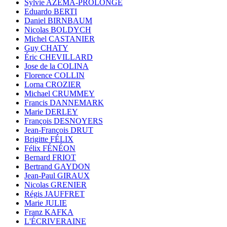
Sylvie AZÉMA-PROLONGE
Eduardo BERTI
Daniel BIRNBAUM
Nicolas BOLDYCH
Michel CASTANIER
Guy CHATY
Éric CHEVILLARD
Jose de la COLINA
Florence COLLIN
Lorna CROZIER
Michael CRUMMEY
Francis DANNEMARK
Marie DERLEY
François DESNOYERS
Jean-François DRUT
Brigitte FÉLIX
Félix FÉNÉON
Bernard FRIOT
Bertrand GAYDON
Jean-Paul GIRAUX
Nicolas GRENIER
Régis JAUFFRET
Marie JULIE
Franz KAFKA
L'ÉCRIVERAINE