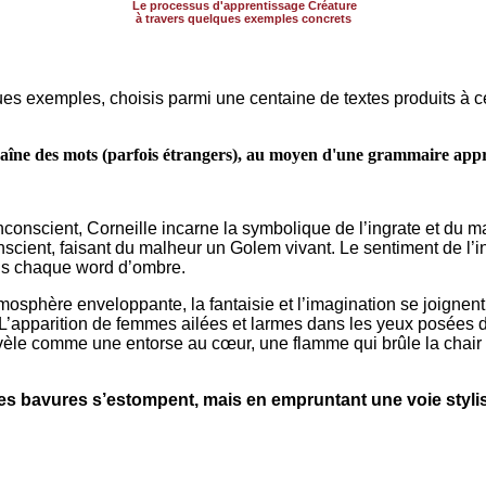
Le processus d'apprentissage Créature
à travers quelques exemples concrets
ues exemples, choisis parmi une centaine de textes produits à ce
nchaîne des mots (parfois étrangers), au moyen d'une grammaire appr
 inconscient, Corneille incarne la symbolique de l’ingrate et du
nscient, faisant du malheur un Golem vivant. Le sentiment de l’i
ns chaque word d’ombre.
sphère enveloppante, la fantaisie et l’imagination se joignent
. L’apparition de femmes ailées et larmes dans les yeux posées
révèle comme une entorse au cœur, une flamme qui brûle la chair 
es bavures s’estompent, mais en empruntant une voie stylist