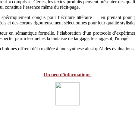
ent « compris ». Certes, les textes produits peuvent présenter des quali
qui constitue l’essence même du récit-page.
s spécifiquement conçus pour l’écriture littéraire — en prenant pour 
écis et des corpus rigoureusement sélectionnés pour leur qualité stylisti
teur en sémantique formelle, l’élaboration d’un protocole d’expériment
specter parmi lesquelles la fantaisie de langage, le suggestif, l'imagé.
chniques offrent déjà matière à une synthèse ainsi qu’à des évaluations d’o
Un peu d'informatique
______________