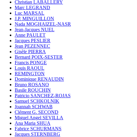
Christian LABALLERY
Marc LEGRAND
Luc MARSAL
J.P. MINGUILLON
Nada MOGHAIZEL-NASR
Jean-Jacques NUEL
Anne PAULET
Jacques PESLIER
Jean PEZENNEC
Gisèle PIERRA
Bernard POIX-SESTER
Francis PONGE
Louis RAOUL
REMINGTON
Dominique RENAUDIN
Bruno ROSANO
Basile ROUCHIN
Patricio SANCHEZ-ROJAS
Samuel SCHKOLNIK
Joannah SCHWAB
Clément G. SECOND
Miguel Angel SEVILLA
Ana Maria SHUA
Fabrice SCHURMANS
Jacques STERNBERG