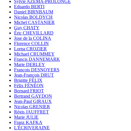
Sylvie AZÉMA-PROLONGE
Eduardo BERTI
Daniel BIRNBAUM
Nicolas BOLDYCH
Michel CASTANIER
Guy CHATY
Éric CHEVILLARD
Jose de la COLINA
Florence COLLIN
Lorna CROZIER
Michael CRUMMEY
Francis DANNEMARK
Marie DERLEY
François DESNOYERS
Jean-François DRUT
Brigitte FÉLIX
Félix FÉNÉON
Bernard FRIOT
Bertrand GAYDON
Jean-Paul GIRAUX
Nicolas GRENIER
Régis JAUFFRET
Marie JULIE
Franz KAFKA
L'ÉCRIVERAINE