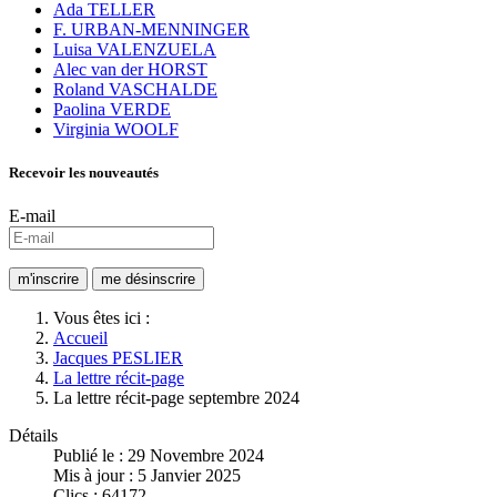
Ada TELLER
F. URBAN-MENNINGER
Luisa VALENZUELA
Alec van der HORST
Roland VASCHALDE
Paolina VERDE
Virginia WOOLF
Recevoir les nouveautés
E-mail
Vous êtes ici :
Accueil
Jacques PESLIER
La lettre récit-page
La lettre récit-page septembre 2024
Détails
Publié le : 29 Novembre 2024
Mis à jour : 5 Janvier 2025
Clics : 64172