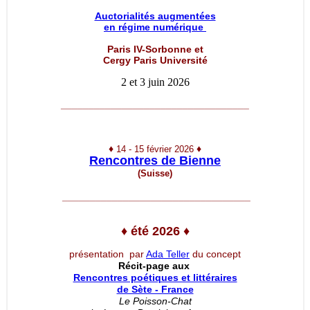
Auctorialités augmentées
en régime numérique
Paris IV-Sorbonne et
Cergy Paris Université
2 et 3 juin 2026
__________________________________
♦
♦
14 - 15 février 2026
Rencontres de Bienne
(Suisse)
__________________________________
♦
été 2026
♦
présentation par
Ada Teller
du concept
Récit-page aux
Rencontres poétiques et littéraires
de Sète - France
Le Poisson-Chat