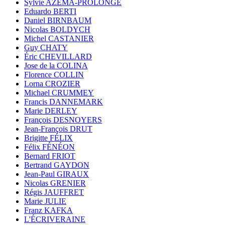
Sylvie AZÉMA-PROLONGE
Eduardo BERTI
Daniel BIRNBAUM
Nicolas BOLDYCH
Michel CASTANIER
Guy CHATY
Éric CHEVILLARD
Jose de la COLINA
Florence COLLIN
Lorna CROZIER
Michael CRUMMEY
Francis DANNEMARK
Marie DERLEY
François DESNOYERS
Jean-François DRUT
Brigitte FÉLIX
Félix FÉNÉON
Bernard FRIOT
Bertrand GAYDON
Jean-Paul GIRAUX
Nicolas GRENIER
Régis JAUFFRET
Marie JULIE
Franz KAFKA
L'ÉCRIVERAINE