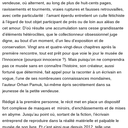
vendeuse, où alternent, au long de plus de huit-cents pages,
ravissements et tourments, vraies ruptures et fausses retrouvailles,
avec cette particularité : l’amant éperdu entretient un culte fétichiste
à l’égard de tout objet participant de près ou de loin aux aléas de
cet amour. D’où résulte une accumulation sans cesse grandissante
d’éléments hétéroclites, que le collectionneur obsessionnel juge
digne, au bout d’un moment, d’un lieu d’exposition et de
conservation. Vingt ans et quatre-vingt-deux chapitres après la
première rencontre, tout est prêt pour que voie le jour le musée de
l’Innocence (pourquoi innocence ?). Mais puisqu’on ne comprendra
pas ce musée sans en connaître l’histoire, son créateur, aussi
fortuné que déterminé, fait appel pour la raconter à un écrivain en
vogue, l’une de ses nombreuses connaissances mondaines,
l’auteur Orhan Pamuk, lui-même épris secrètement dans sa
jeunesse de la petite vendeuse.
Rédigé à la première personne, le récit met en place un dispositif
fort complexe de masques et miroirs, d’enchâssements et de mises
en abyme. Jusqu’au point où, sortant de la fiction, l’écrivain
entreprend de reproduire dans la réalité matérielle et palpable le
musée de son livre. Et c’est ainsi que depuis 2012, telle une