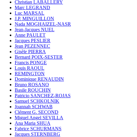
Christian LABALLERY
Marc LEGRAND
Luc MARSAL
J.P. MINGUILLON
Nada MOGHAIZEL-NASR
Jean-Jacques NUEL
Anne PAULET
Jacques PESLIER
Jean PEZENNEC
Gisèle PIERRA
Bernard POIX-SESTER
Francis PONGE
Louis RAOUL
REMINGTON
Dominique RENAUDIN
Bruno ROSANO
Basile ROUCHIN
Patricio SANCHEZ-ROJAS
Samuel SCHKOLNIK
Joannah SCHWAB
Clément G. SECOND
Miguel Angel SEVILLA
Ana Maria SHUA
Fabrice SCHURMANS
Jacques STERNBERG