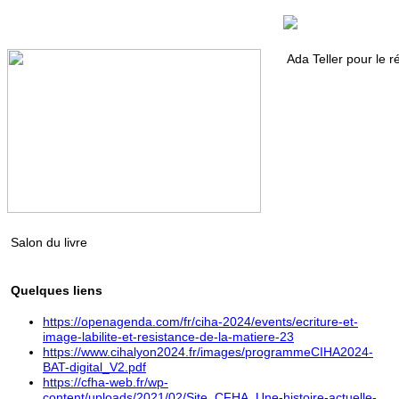
Ada Teller pour le r
Salon du livre
Quelques liens
https://openagenda.com/fr/ciha-2024/events/ecriture-et-
image-labilite-et-resistance-de-la-matiere-23
https://www.cihalyon2024.fr/images/programmeCIHA2024-
BAT-digital_V2.pdf
https://cfha-web.fr/wp-
content/uploads/2021/02/Site_CFHA_Une-histoire-actuelle-