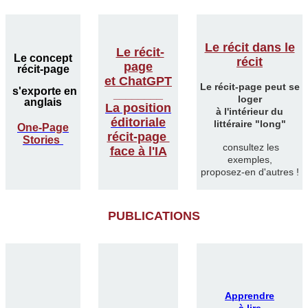
Le récit dans le
Le récit-
Le concept
récit
page
récit-page
et ChatGPT
Le récit-page peut se
s'exporte en
________
loger
anglais
La position
à l'intérieur du
éditoriale
littéraire "long"
One-Page
récit-page
Stories
consultez les
face à l'IA
exemples,
proposez-en d'autres !
PUBLICATIONS
Apprendre
à lire