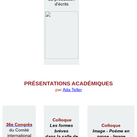
d'écrits
PR
É
SENTATIONS ACAD
É
MIQUES
par
Ada Teller
Colloque
36e Congrès
Les formes
Colloque
du Comité
brèves
Image -
Poème en
international
dans la salle de
prose -
Image