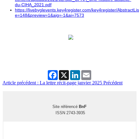
du-CIHA_2021.pdf
https://livebyglevents.key4register.com/key4register/AbstractLi
e=148&preview=1&aig=-1&ai=7573
Facebook
X
LinkedIn
Email
Article précédent : La lettre récit-page janvier 2025
Précédent
Site référencé
BnF
ISSN 2743-3935