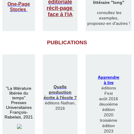
éditoriale
littéraire "long"
One-Page
récit-page
Stories
consultez les
face à l'IA
exemples,
proposez-en d'autres !
PUBLICATIONS
Apprendre
à lire
Quelle
éditions
"
La littérature
production
libérée du
First
écrite à l'école ?
temps"
août 2016
Presses
éditions Nathan,
deuxième
Universitaires
2016
édition
François-
2020
Rabelais, 2021
troisième
édition
2023