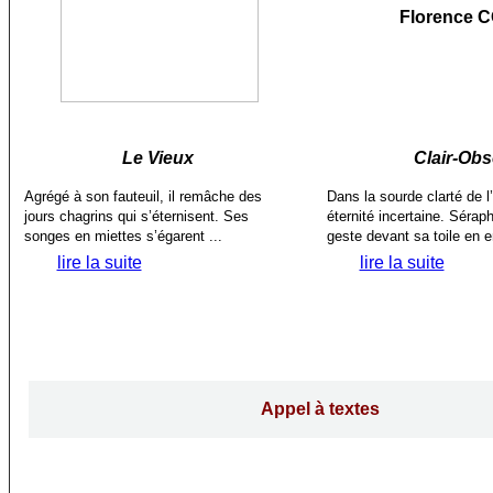
Florence 
Le Vieux
Clair-Ob
Agrégé à son fauteuil, il remâche des
Dans la sourde clarté de l’a
jours chagrins qui s’éternisent. Ses
éternité incertaine. Séra
songes en miettes s’égarent ...
geste devant sa toile en e
lire la suite
lire la suite
Appel à textes