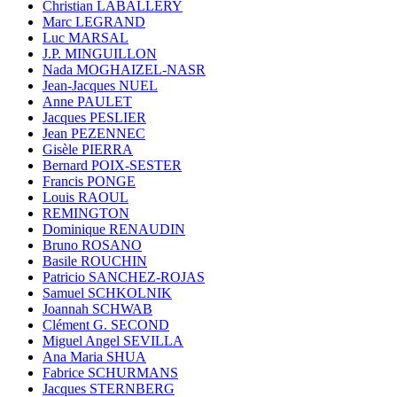
Christian LABALLERY
Marc LEGRAND
Luc MARSAL
J.P. MINGUILLON
Nada MOGHAIZEL-NASR
Jean-Jacques NUEL
Anne PAULET
Jacques PESLIER
Jean PEZENNEC
Gisèle PIERRA
Bernard POIX-SESTER
Francis PONGE
Louis RAOUL
REMINGTON
Dominique RENAUDIN
Bruno ROSANO
Basile ROUCHIN
Patricio SANCHEZ-ROJAS
Samuel SCHKOLNIK
Joannah SCHWAB
Clément G. SECOND
Miguel Angel SEVILLA
Ana Maria SHUA
Fabrice SCHURMANS
Jacques STERNBERG