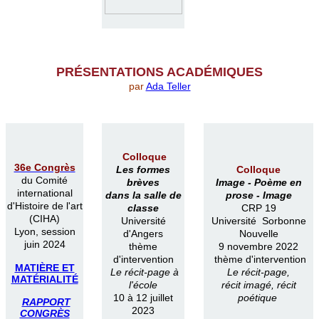
PR
É
SENTATIONS ACAD
É
MIQUES
par
Ada Teller
Colloque
36e Congrès
Les formes
Colloque
du Comité
brèves
Image -
Poème en
international
dans la salle de
prose -
Image
d'Histoire de l'art
classe
CRP 19
(CIHA)
Université
Université Sorbonne
Lyon, session
d'Angers
Nouvelle
juin 2024
thème
9 novembre 2022
d'intervention
thème d'intervention
MATIÈRE ET
Le récit-page à
Le récit-page,
MATÉRIALITÉ
l'école
récit imagé, récit
10 à 12 juillet
poétique
RAPPORT
2023
CONGRÈS