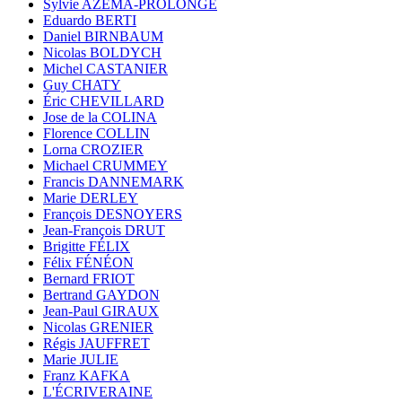
Sylvie AZÉMA-PROLONGE
Eduardo BERTI
Daniel BIRNBAUM
Nicolas BOLDYCH
Michel CASTANIER
Guy CHATY
Éric CHEVILLARD
Jose de la COLINA
Florence COLLIN
Lorna CROZIER
Michael CRUMMEY
Francis DANNEMARK
Marie DERLEY
François DESNOYERS
Jean-François DRUT
Brigitte FÉLIX
Félix FÉNÉON
Bernard FRIOT
Bertrand GAYDON
Jean-Paul GIRAUX
Nicolas GRENIER
Régis JAUFFRET
Marie JULIE
Franz KAFKA
L'ÉCRIVERAINE