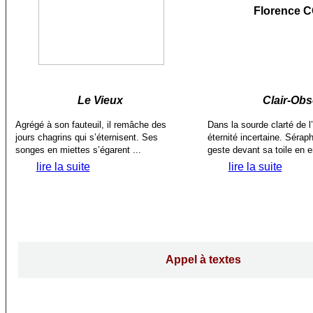
Florence 
Le Vieux
Clair-Ob
Agrégé à son fauteuil, il remâche des
Dans la sourde clarté de l’a
jours chagrins qui s’éternisent. Ses
éternité incertaine. Séra
songes en miettes s’égarent ...
geste devant sa toile en e
lire la suite
lire la suite
Appel à textes