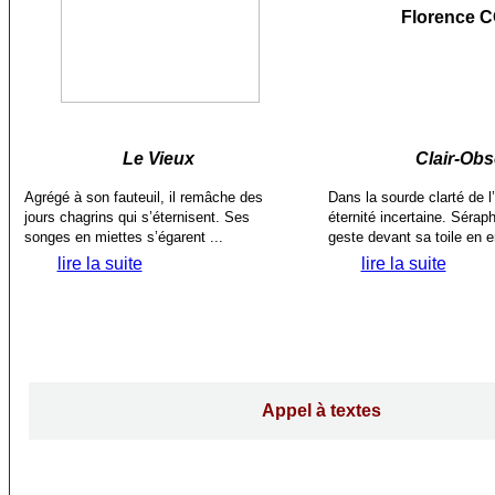
Florence 
Le Vieux
Clair-Ob
Agrégé à son fauteuil, il remâche des
Dans la sourde clarté de l’a
jours chagrins qui s’éternisent. Ses
éternité incertaine. Séra
songes en miettes s’égarent ...
geste devant sa toile en e
lire la suite
lire la suite
Appel à textes