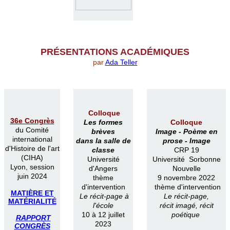
PR
É
SENTATIONS ACAD
É
MIQUES
par
Ada Teller
Colloque
36e Congrès
Les formes
Colloque
du Comité
brèves
Image -
Poème en
international
dans la salle de
prose -
Image
d'Histoire de l'art
classe
CRP 19
(CIHA)
Université
Université Sorbonne
Lyon, session
d'Angers
Nouvelle
juin 2024
thème
9 novembre 2022
d'intervention
thème d'intervention
MATIÈRE ET
Le récit-page à
Le récit-page,
MATÉRIALITÉ
l'école
récit imagé, récit
10 à 12 juillet
poétique
RAPPORT
2023
CONGRÈS