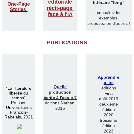
éditoriale
littéraire "long"
One-Page
récit-page
Stories
consultez les
face à l'IA
exemples,
proposez-en d'autres !
PUBLICATIONS
Apprendre
à lire
Quelle
éditions
"
La littérature
production
libérée du
First
écrite à l'école ?
temps"
août 2016
Presses
éditions Nathan,
deuxième
Universitaires
2016
édition
François-
2020
Rabelais, 2021
troisième
édition
2023