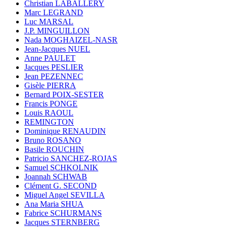
Christian LABALLERY
Marc LEGRAND
Luc MARSAL
J.P. MINGUILLON
Nada MOGHAIZEL-NASR
Jean-Jacques NUEL
Anne PAULET
Jacques PESLIER
Jean PEZENNEC
Gisèle PIERRA
Bernard POIX-SESTER
Francis PONGE
Louis RAOUL
REMINGTON
Dominique RENAUDIN
Bruno ROSANO
Basile ROUCHIN
Patricio SANCHEZ-ROJAS
Samuel SCHKOLNIK
Joannah SCHWAB
Clément G. SECOND
Miguel Angel SEVILLA
Ana Maria SHUA
Fabrice SCHURMANS
Jacques STERNBERG