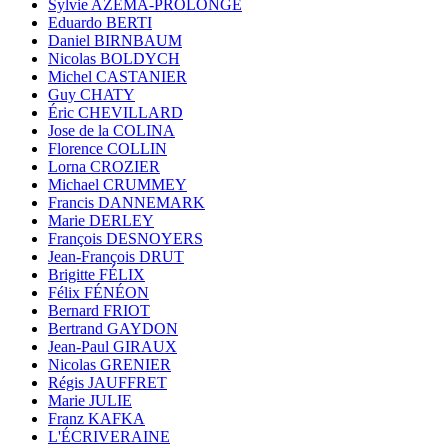
Sylvie AZÉMA-PROLONGE
Eduardo BERTI
Daniel BIRNBAUM
Nicolas BOLDYCH
Michel CASTANIER
Guy CHATY
Éric CHEVILLARD
Jose de la COLINA
Florence COLLIN
Lorna CROZIER
Michael CRUMMEY
Francis DANNEMARK
Marie DERLEY
François DESNOYERS
Jean-François DRUT
Brigitte FÉLIX
Félix FÉNÉON
Bernard FRIOT
Bertrand GAYDON
Jean-Paul GIRAUX
Nicolas GRENIER
Régis JAUFFRET
Marie JULIE
Franz KAFKA
L'ÉCRIVERAINE