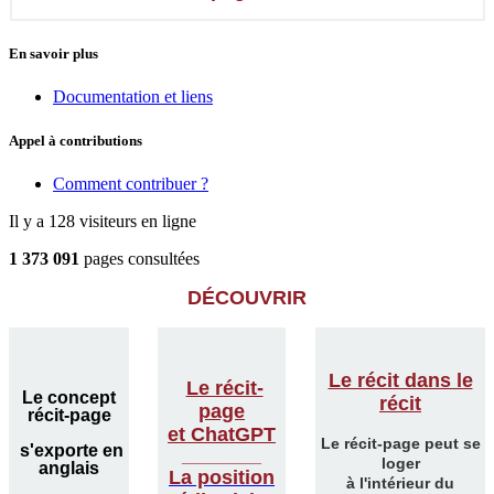
En savoir plus
Documentation et liens
Appel à contributions
Comment contribuer ?
Il y a 128 visiteurs en ligne
1 373 091
pages consultées
DÉCOUVRIR
Le récit dans le
Le récit-
Le concept
récit
page
récit-page
et ChatGPT
Le récit-page peut se
s'exporte en
________
loger
anglais
La position
à l'intérieur du