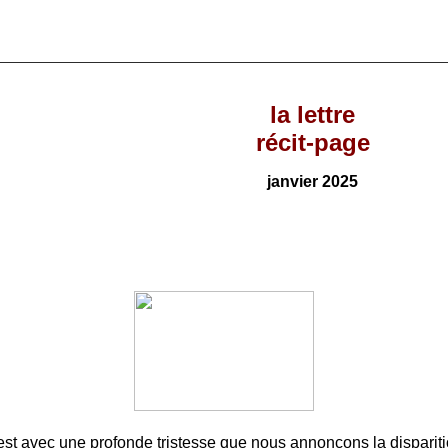
la lettre
récit-page
janvier
202
5
est avec une profonde tristesse que nous annonçons la disparit