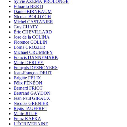
Sylvie AZÉMA-PROLONGE
Eduardo BERTI
Daniel BIRNBAUM
Nicolas BOLDYCH
Michel CASTANIER
Guy CHATY
Éric CHEVILLARD
Jose de la COLINA
Florence COLLIN
Lorna CROZIER
Michael CRUMMEY
Francis DANNEMARK
Marie DERLEY
François DESNOYERS
Jean-François DRUT
Brigitte FÉLIX
Félix FÉNÉON
Bernard FRIOT
Bertrand GAYDON
Jean-Paul GIRAUX
Nicolas GRENIER
Régis JAUFFRET
Marie JULIE
Franz KAFKA
L'ÉCRIVERAINE