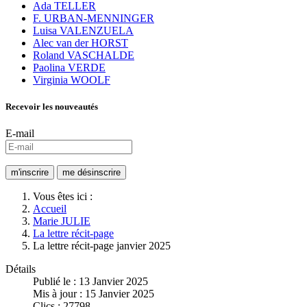
Ada TELLER
F. URBAN-MENNINGER
Luisa VALENZUELA
Alec van der HORST
Roland VASCHALDE
Paolina VERDE
Virginia WOOLF
Recevoir les nouveautés
E-mail
Vous êtes ici :
Accueil
Marie JULIE
La lettre récit-page
La lettre récit-page janvier 2025
Détails
Publié le : 13 Janvier 2025
Mis à jour : 15 Janvier 2025
Clics : 27798