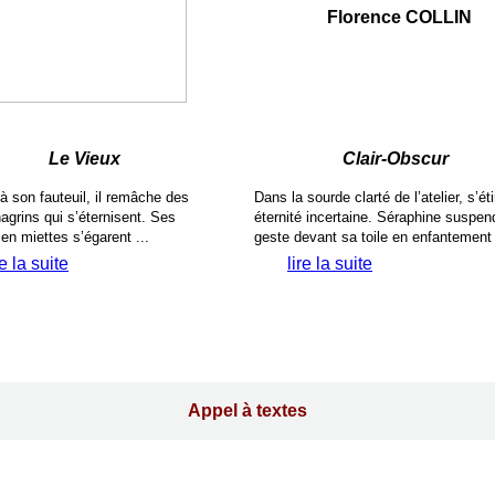
Florence COLLIN
Le Vieux
Clair-Obscur
à son fauteuil, il remâche des
Dans la sourde clarté de l’atelier, s’ét
hagrins qui s’éternisent. Ses
éternité incertaine. Séraphine suspen
en miettes s’égarent ...
geste devant sa toile en enfantement 
re la suite
lire la suite
Appel à textes