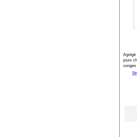
Agrégé 
jours c
songes 
li