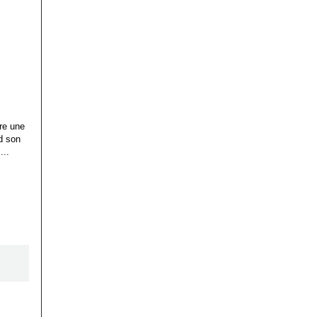
ire une
d son
...