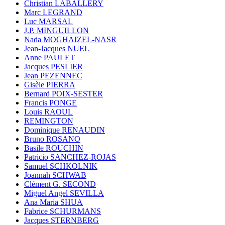
Christian LABALLERY
Marc LEGRAND
Luc MARSAL
J.P. MINGUILLON
Nada MOGHAIZEL-NASR
Jean-Jacques NUEL
Anne PAULET
Jacques PESLIER
Jean PEZENNEC
Gisèle PIERRA
Bernard POIX-SESTER
Francis PONGE
Louis RAOUL
REMINGTON
Dominique RENAUDIN
Bruno ROSANO
Basile ROUCHIN
Patricio SANCHEZ-ROJAS
Samuel SCHKOLNIK
Joannah SCHWAB
Clément G. SECOND
Miguel Angel SEVILLA
Ana Maria SHUA
Fabrice SCHURMANS
Jacques STERNBERG