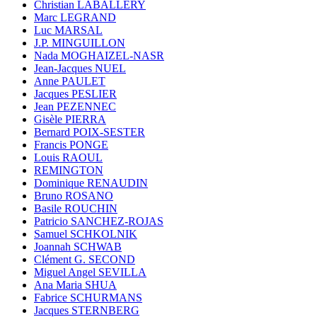
Christian LABALLERY
Marc LEGRAND
Luc MARSAL
J.P. MINGUILLON
Nada MOGHAIZEL-NASR
Jean-Jacques NUEL
Anne PAULET
Jacques PESLIER
Jean PEZENNEC
Gisèle PIERRA
Bernard POIX-SESTER
Francis PONGE
Louis RAOUL
REMINGTON
Dominique RENAUDIN
Bruno ROSANO
Basile ROUCHIN
Patricio SANCHEZ-ROJAS
Samuel SCHKOLNIK
Joannah SCHWAB
Clément G. SECOND
Miguel Angel SEVILLA
Ana Maria SHUA
Fabrice SCHURMANS
Jacques STERNBERG