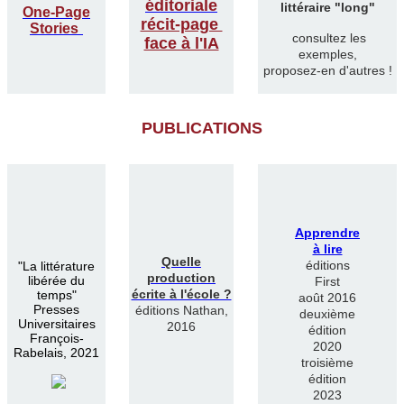
éditoriale
littéraire "long"
One-Page
récit-page
Stories
consultez les
face à l'IA
exemples,
proposez-en d'autres !
PUBLICATIONS
Apprendre
à lire
Quelle
éditions
"
La littérature
production
libérée du
First
écrite à l'école ?
temps"
août 2016
Presses
éditions Nathan,
deuxième
Universitaires
2016
édition
François-
2020
Rabelais, 2021
troisième
édition
2023