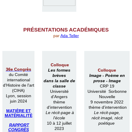
PR
É
SENTATIONS ACAD
É
MIQUES
par
Ada Teller
Colloque
36e Congrès
Les formes
Colloque
du Comité
brèves
Image -
Poème en
international
dans la salle de
prose -
Image
d'Histoire de l'art
classe
CRP 19
(CIHA)
Université
Université Sorbonne
Lyon, session
d'Angers
Nouvelle
juin 2024
thème
9 novembre 2022
d'intervention
thème d'intervention
MATIÈRE ET
Le récit-page à
Le récit-page,
MATÉRIALITÉ
l'école
récit imagé, récit
10 à 12 juillet
poétique
RAPPORT
2023
CONGRÈS