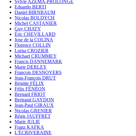
Sylvie AZÉMA-PROLONGE
Eduardo BERTI
Daniel BIRNBAUM
Nicolas BOLDYCH
Michel CASTANIER
Guy CHATY
Éric CHEVILLARD
Jose de la COLINA
Florence COLLIN
Lorna CROZIER
Michael CRUMMEY
Francis DANNEMARK
Marie DERLEY
François DESNOYERS
Jean-François DRUT
Brigitte FÉLIX
Félix FÉNÉON
Bernard FRIOT
Bertrand GAYDON
Jean-Paul GIRAUX
Nicolas GRENIER
Régis JAUFFRET
Marie JULIE
Franz KAFKA
L'ÉCRIVERAINE