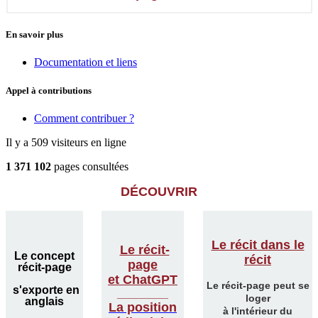
En savoir plus
Documentation et liens
Appel à contributions
Comment contribuer ?
Il y a 509 visiteurs en ligne
1 371 102
pages consultées
DÉCOUVRIR
Le récit dans le
Le récit-
Le concept
récit
page
récit-page
et ChatGPT
Le récit-page peut se
s'exporte en
________
loger
anglais
La position
à l'intérieur du