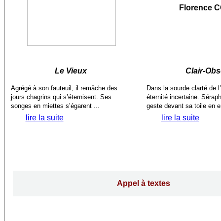
Florence 
Le Vieux
Clair-Ob
Agrégé à son fauteuil, il remâche des
Dans la sourde clarté de l’a
jours chagrins qui s’éternisent. Ses
éternité incertaine. Séra
songes en miettes s’égarent ...
geste devant sa toile en e
lire la suite
lire la suite
Appel à textes