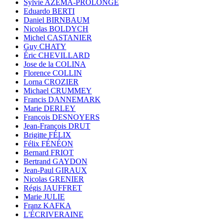
Sylvie AZÉMA-PROLONGE
Eduardo BERTI
Daniel BIRNBAUM
Nicolas BOLDYCH
Michel CASTANIER
Guy CHATY
Éric CHEVILLARD
Jose de la COLINA
Florence COLLIN
Lorna CROZIER
Michael CRUMMEY
Francis DANNEMARK
Marie DERLEY
François DESNOYERS
Jean-François DRUT
Brigitte FÉLIX
Félix FÉNÉON
Bernard FRIOT
Bertrand GAYDON
Jean-Paul GIRAUX
Nicolas GRENIER
Régis JAUFFRET
Marie JULIE
Franz KAFKA
L'ÉCRIVERAINE