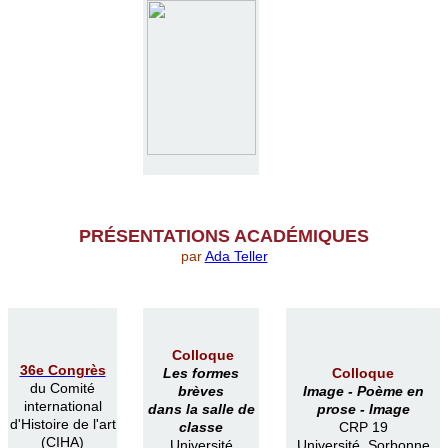
PR
É
SENTATIONS ACAD
É
MIQUES
par
Ada Teller
Colloque
36e Congrès
Les formes
Colloque
du Comité
brèves
Image -
Poème en
international
dans la salle de
prose -
Image
d'Histoire de l'art
classe
CRP 19
(CIHA)
Université
Université Sorbonne