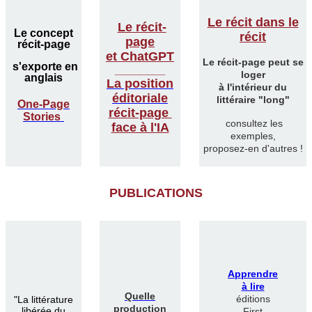
Le récit dans le
Le récit-
Le concept
récit
page
récit-page
et ChatGPT
Le récit-page peut se
s'exporte en
________
loger
anglais
La position
à l'intérieur du
éditoriale
littéraire "long"
One-Page
récit-page
Stories
consultez les
face à l'IA
exemples,
proposez-en d'autres !
PUBLICATIONS
Apprendre
à lire
Quelle
éditions
"
La littérature
production
libérée du
First