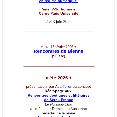
en régime numérique
Paris IV-Sorbonne et
Cergy Paris Université
2 et 3 juin 2026
__________________________________
♦
♦
14 - 15 février 2026
Rencontres de Bienne
(Suisse)
__________________________________
♦
été 2026
♦
présentation par
Ada Teller
du concept
Récit-page aux
Rencontres poétiques et littéraires
de Sète - France
Le Poisson-Chat
animées par Dominique Aussenac
rédacteur à le revue