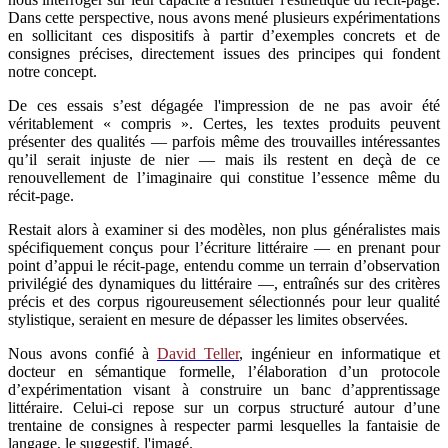
Dans cette perspective, nous avons mené plusieurs expérimentations
en sollicitant ces dispositifs à partir d’exemples concrets et de
consignes précises, directement issues des principes qui fondent
notre concept.
De ces essais s’est dégagée l'impression de ne pas avoir été
véritablement « compris ». Certes, les textes produits peuvent
présenter des qualités — parfois même des trouvailles intéressantes
qu’il serait injuste de nier — mais ils restent en deçà de ce
renouvellement de l’imaginaire qui constitue l’essence même du
récit-page.
Restait alors à examiner si des modèles, non plus généralistes mais
spécifiquement conçus pour l’écriture littéraire — en prenant pour
point d’appui le récit-page, entendu comme un terrain d’observation
privilégié des dynamiques du littéraire —, entraînés sur des critères
précis et des corpus rigoureusement sélectionnés pour leur qualité
stylistique, seraient en mesure de dépasser les limites observées.
Nous avons confié à
David Teller
, ingénieur en informatique et
docteur en sémantique formelle, l’élaboration d’un protocole
d’expérimentation visant à construire un banc d’apprentissage
littéraire. Celui-ci repose sur un corpus structuré autour d’une
trentaine de consignes à respecter parmi lesquelles la fantaisie de
langage, le suggestif, l'imagé.