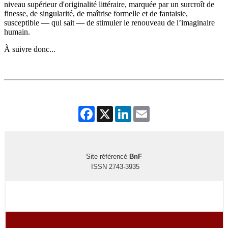
niveau supérieur d'originalité littéraire, marquée par un surcroît de
finesse, de singularité, de maîtrise formelle et de fantaisie,
susceptible — qui sait — de stimuler le renouveau de l’imaginaire
humain.
À suivre donc...
Facebook
X
LinkedIn
Email
Site référencé
BnF
ISSN 2743-3935