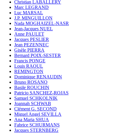
Christian LABALLERY
Marc LEGRAND
Luc MARSAL
J.P. MINGUILLON
Nada MOGHAIZEL-NASR
Jean-Jacques NUEL
Anne PAULET
Jacques PESLIER
Jean PEZENNEC
Gisèle PIERRA
Bernard POIX-SESTER
Francis PONGE
Louis RAOUL
REMINGTON
Dominique RENAUDIN
Bruno ROSANO
Basile ROUCHIN
Patricio SANCHEZ-ROJAS
Samuel SCHKOLNIK
Joannah SCHWAB
Clément G. SECOND
Miguel Angel SEVILLA
Ana Maria SHUA
Fabrice SCHURMANS
Jacques STERNBERG