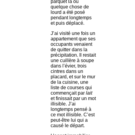
parquet là où
quelque chose de
lourd a été posé
pendant longtemps
et puis déplacé.
J’ai visité une fois un
appartement que ses
occupants venaient
de quitter dans la
précipitation. Il restait
une cuillère à soupe
dans l’évier, trois
cintres dans un
placard, et sur le mur
de la cuisine, une
liste de courses qui
commençait par
lait
et finissait par un mot
illisible. J’ai
longtemps pensé à
ce mot illisible. C’est
peut-être lui qui a
causé le départ.