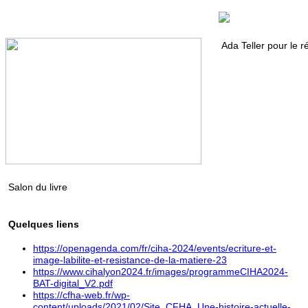
Ada Teller pour le r
Salon du livre
Quelques liens
https://openagenda.com/fr/ciha-2024/events/ecriture-et-
image-labilite-et-resistance-de-la-matiere-23
https://www.cihalyon2024.fr/images/programmeCIHA2024-
BAT-digital_V2.pdf
https://cfha-web.fr/wp-
content/uploads/2021/02/Site_CFHA_Une-histoire-actuelle-