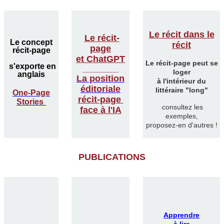
Le récit dans le
Le récit-
Le concept
récit
page
récit-page
et ChatGPT
Le récit-page peut se
s'exporte en
________
loger
anglais
La position
à l'intérieur du
éditoriale
littéraire "long"
One-Page
récit-page
Stories
consultez les
face à l'IA
exemples,
proposez-en d'autres !
PUBLICATIONS
Apprendre
à lire