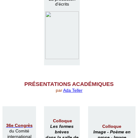
d'écrits
PR
É
SENTATIONS ACAD
É
MIQUES
par
Ada Teller
Colloque
36e Congrès
Les formes
Colloque
du Comité
brèves
Image -
Poème en
international
dans la salle de
prose -
Image