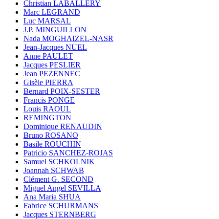
Christian LABALLERY
Marc LEGRAND
Luc MARSAL
J.P. MINGUILLON
Nada MOGHAIZEL-NASR
Jean-Jacques NUEL
Anne PAULET
Jacques PESLIER
Jean PEZENNEC
Gisèle PIERRA
Bernard POIX-SESTER
Francis PONGE
Louis RAOUL
REMINGTON
Dominique RENAUDIN
Bruno ROSANO
Basile ROUCHIN
Patricio SANCHEZ-ROJAS
Samuel SCHKOLNIK
Joannah SCHWAB
Clément G. SECOND
Miguel Angel SEVILLA
Ana Maria SHUA
Fabrice SCHURMANS
Jacques STERNBERG