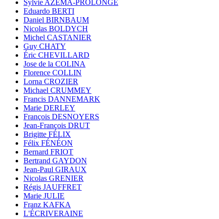
Sylvie AZÉMA-PROLONGE
Eduardo BERTI
Daniel BIRNBAUM
Nicolas BOLDYCH
Michel CASTANIER
Guy CHATY
Éric CHEVILLARD
Jose de la COLINA
Florence COLLIN
Lorna CROZIER
Michael CRUMMEY
Francis DANNEMARK
Marie DERLEY
François DESNOYERS
Jean-François DRUT
Brigitte FÉLIX
Félix FÉNÉON
Bernard FRIOT
Bertrand GAYDON
Jean-Paul GIRAUX
Nicolas GRENIER
Régis JAUFFRET
Marie JULIE
Franz KAFKA
L'ÉCRIVERAINE