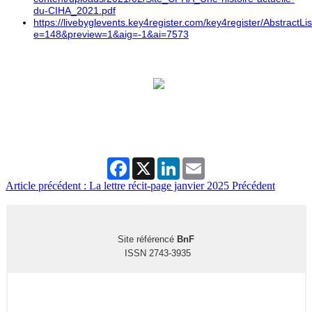
du-CIHA_2021.pdf
https://livebyglevents.key4register.com/key4register/AbstractLi
e=148&preview=1&aig=-1&ai=7573
Facebook
X
LinkedIn
Email
Article précédent : La lettre récit-page janvier 2025
Précédent
Site référencé
BnF
ISSN 2743-3935