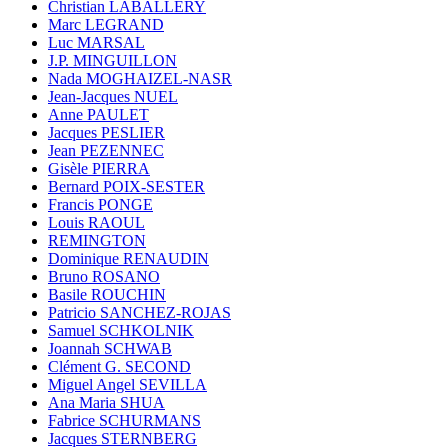
Christian LABALLERY
Marc LEGRAND
Luc MARSAL
J.P. MINGUILLON
Nada MOGHAIZEL-NASR
Jean-Jacques NUEL
Anne PAULET
Jacques PESLIER
Jean PEZENNEC
Gisèle PIERRA
Bernard POIX-SESTER
Francis PONGE
Louis RAOUL
REMINGTON
Dominique RENAUDIN
Bruno ROSANO
Basile ROUCHIN
Patricio SANCHEZ-ROJAS
Samuel SCHKOLNIK
Joannah SCHWAB
Clément G. SECOND
Miguel Angel SEVILLA
Ana Maria SHUA
Fabrice SCHURMANS
Jacques STERNBERG