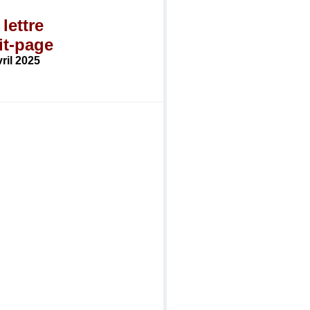
 lettre
it-page
ril 2025