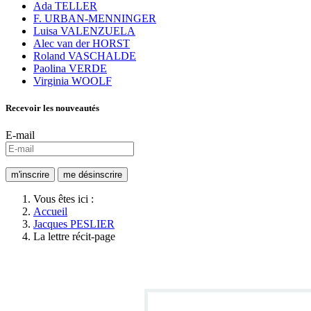
Ada TELLER
F. URBAN-MENNINGER
Luisa VALENZUELA
Alec van der HORST
Roland VASCHALDE
Paolina VERDE
Virginia WOOLF
Recevoir les nouveautés
E-mail
Vous êtes ici :
Accueil
Jacques PESLIER
La lettre récit-page