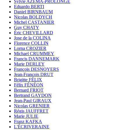
Sylvie AZÉMA-PROLONGE
Eduardo BERTI
Daniel BIRNBAUM
Nicolas BOLDYCH
Michel CASTANIER
Guy CHATY
Éric CHEVILLARD
Jose de la COLINA
Florence COLLIN
Lorna CROZIER
Michael CRUMMEY
Francis DANNEMARK
Marie DERLEY
François DESNOYERS
Jean-François DRUT
Brigitte FÉLIX
Félix FÉNÉON
Bernard FRIOT
Bertrand GAYDON
Jean-Paul GIRAUX
Nicolas GRENIER
Régis JAUFFRET
Marie JULIE
Franz KAFKA
L'ÉCRIVERAINE