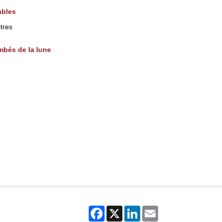
ables
tres
ombés de la lune
Facebook
X
LinkedIn
Email