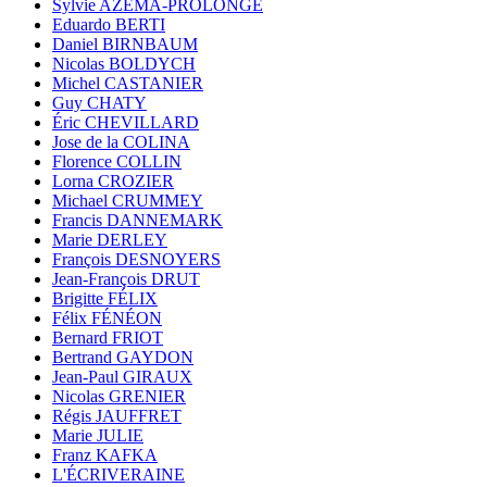
Sylvie AZÉMA-PROLONGE
Eduardo BERTI
Daniel BIRNBAUM
Nicolas BOLDYCH
Michel CASTANIER
Guy CHATY
Éric CHEVILLARD
Jose de la COLINA
Florence COLLIN
Lorna CROZIER
Michael CRUMMEY
Francis DANNEMARK
Marie DERLEY
François DESNOYERS
Jean-François DRUT
Brigitte FÉLIX
Félix FÉNÉON
Bernard FRIOT
Bertrand GAYDON
Jean-Paul GIRAUX
Nicolas GRENIER
Régis JAUFFRET
Marie JULIE
Franz KAFKA
L'ÉCRIVERAINE