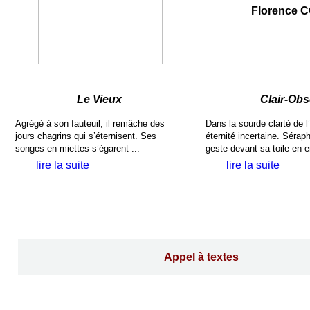
Florence 
Le Vieux
Clair-Ob
Agrégé à son fauteuil, il remâche des
Dans la sourde clarté de l’a
jours chagrins qui s’éternisent. Ses
éternité incertaine. Séra
songes en miettes s’égarent ...
geste devant sa toile en e
lire la suite
lire la suite
Appel à textes