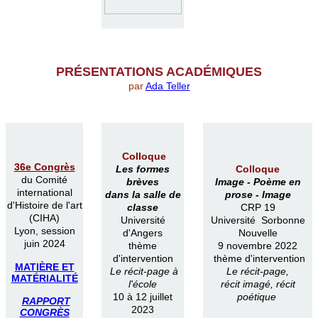
PR
É
SENTATIONS ACAD
É
MIQUES
par
Ada Teller
Colloque
36e Congrès
Les formes
Colloque
du Comité
brèves
Image -
Poème en
international
dans la salle de
prose -
Image
d'Histoire de l'art
classe
CRP 19
(CIHA)
Université
Université Sorbonne
Lyon, session
d'Angers
Nouvelle
juin 2024
thème
9 novembre 2022
d'intervention
thème d'intervention
MATIÈRE ET
Le récit-page à
Le récit-page,
MATÉRIALITÉ
l'école
récit imagé, récit
10 à 12 juillet
poétique
RAPPORT
2023
CONGRÈS