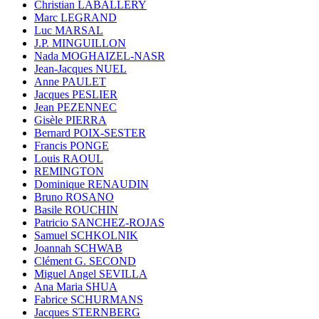
Christian LABALLERY
Marc LEGRAND
Luc MARSAL
J.P. MINGUILLON
Nada MOGHAIZEL-NASR
Jean-Jacques NUEL
Anne PAULET
Jacques PESLIER
Jean PEZENNEC
Gisèle PIERRA
Bernard POIX-SESTER
Francis PONGE
Louis RAOUL
REMINGTON
Dominique RENAUDIN
Bruno ROSANO
Basile ROUCHIN
Patricio SANCHEZ-ROJAS
Samuel SCHKOLNIK
Joannah SCHWAB
Clément G. SECOND
Miguel Angel SEVILLA
Ana Maria SHUA
Fabrice SCHURMANS
Jacques STERNBERG