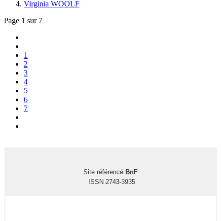
Virginia WOOLF
Page 1 sur 7
1
2
3
4
5
6
7
Site référencé
BnF
ISSN 2743-3935