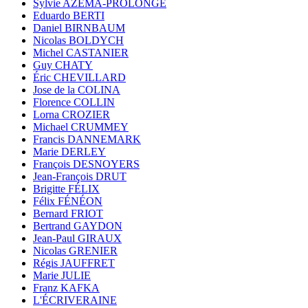
Sylvie AZÉMA-PROLONGE
Eduardo BERTI
Daniel BIRNBAUM
Nicolas BOLDYCH
Michel CASTANIER
Guy CHATY
Éric CHEVILLARD
Jose de la COLINA
Florence COLLIN
Lorna CROZIER
Michael CRUMMEY
Francis DANNEMARK
Marie DERLEY
François DESNOYERS
Jean-François DRUT
Brigitte FÉLIX
Félix FÉNÉON
Bernard FRIOT
Bertrand GAYDON
Jean-Paul GIRAUX
Nicolas GRENIER
Régis JAUFFRET
Marie JULIE
Franz KAFKA
L'ÉCRIVERAINE