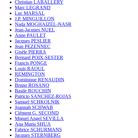
Christian LABALLERY
Marc LEGRAND
Luc MARSAL
J.P. MINGUILLON
Nada MOGHAIZEL-NASR
Jean-Jacques NUEL
Anne PAULET
Jacques PESLIER
Jean PEZENNEC
Gisèle PIERRA
Bernard POIX-SESTER
Francis PONGE
Louis RAOUL
REMINGTON
Dominique RENAUDIN
Bruno ROSANO
Basile ROUCHIN
Patricio SANCHEZ-ROJAS
Samuel SCHKOLNIK
Joannah SCHWAB
Clément G. SECOND
Miguel Angel SEVILLA
Ana Maria SHUA
Fabrice SCHURMANS
Jacques STERNBERG