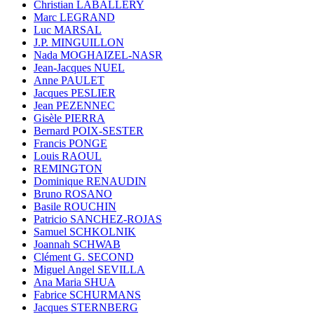
Christian LABALLERY
Marc LEGRAND
Luc MARSAL
J.P. MINGUILLON
Nada MOGHAIZEL-NASR
Jean-Jacques NUEL
Anne PAULET
Jacques PESLIER
Jean PEZENNEC
Gisèle PIERRA
Bernard POIX-SESTER
Francis PONGE
Louis RAOUL
REMINGTON
Dominique RENAUDIN
Bruno ROSANO
Basile ROUCHIN
Patricio SANCHEZ-ROJAS
Samuel SCHKOLNIK
Joannah SCHWAB
Clément G. SECOND
Miguel Angel SEVILLA
Ana Maria SHUA
Fabrice SCHURMANS
Jacques STERNBERG