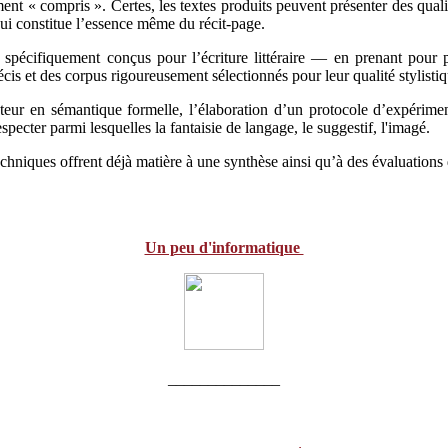
ent « compris ». Certes, les textes produits peuvent présenter des quali
qui constitue l’essence même du récit-page.
s spécifiquement conçus pour l’écriture littéraire — en prenant pour 
écis et des corpus rigoureusement sélectionnés pour leur qualité stylisti
teur en sémantique formelle, l’élaboration d’un protocole d’expériment
specter parmi lesquelles la fantaisie de langage, le suggestif, l'imagé.
chniques offrent déjà matière à une synthèse ainsi qu’à des évaluations d’o
Un peu d'informatique
______________