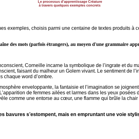
Le processus d'apprentissage Créature
à travers quelques exemples concrets
ues exemples, choisis parmi une centaine de textes produits à ce
nchaîne des mots (parfois étrangers), au moyen d'une grammaire appr
 inconscient, Corneille incarne la symbolique de l’ingrate et du
nscient, faisant du malheur un Golem vivant. Le sentiment de l’i
ns chaque word d’ombre.
sphère enveloppante, la fantaisie et l’imagination se joignent
. L’apparition de femmes ailées et larmes dans les yeux posées
révèle comme une entorse au cœur, une flamme qui brûle la chair 
es bavures s’estompent, mais en empruntant une voie stylist