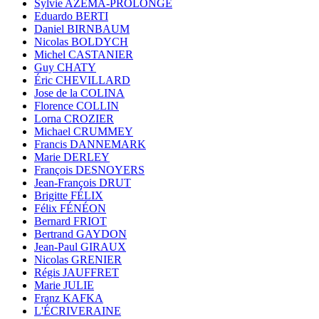
Sylvie AZÉMA-PROLONGE
Eduardo BERTI
Daniel BIRNBAUM
Nicolas BOLDYCH
Michel CASTANIER
Guy CHATY
Éric CHEVILLARD
Jose de la COLINA
Florence COLLIN
Lorna CROZIER
Michael CRUMMEY
Francis DANNEMARK
Marie DERLEY
François DESNOYERS
Jean-François DRUT
Brigitte FÉLIX
Félix FÉNÉON
Bernard FRIOT
Bertrand GAYDON
Jean-Paul GIRAUX
Nicolas GRENIER
Régis JAUFFRET
Marie JULIE
Franz KAFKA
L'ÉCRIVERAINE