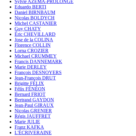
Sylvie AZÉMA-PROLONGE
Eduardo BERTI
Daniel BIRNBAUM
Nicolas BOLDYCH
Michel CASTANIER
Guy CHATY
Éric CHEVILLARD
Jose de la COLINA
Florence COLLIN
Lorna CROZIER
Michael CRUMMEY
Francis DANNEMARK
Marie DERLEY
François DESNOYERS
Jean-François DRUT
Brigitte FÉLIX
Félix FÉNÉON
Bernard FRIOT
Bertrand GAYDON
Jean-Paul GIRAUX
Nicolas GRENIER
Régis JAUFFRET
Marie JULIE
Franz KAFKA
L'ÉCRIVERAINE