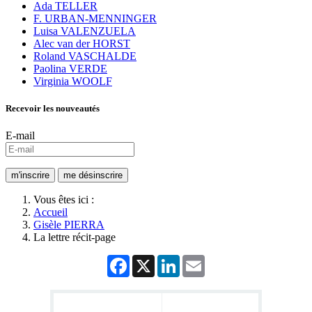
Ada TELLER
F. URBAN-MENNINGER
Luisa VALENZUELA
Alec van der HORST
Roland VASCHALDE
Paolina VERDE
Virginia WOOLF
Recevoir les nouveautés
E-mail
Vous êtes ici :
Accueil
Gisèle PIERRA
La lettre récit-page
Facebook
X
LinkedIn
Email