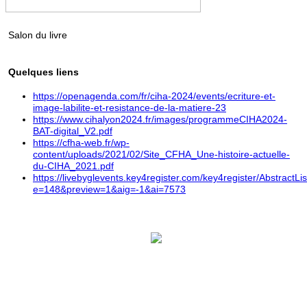
Salon du livre
Quelques liens
https://openagenda.com/fr/ciha-2024/events/ecriture-et-
image-labilite-et-resistance-de-la-matiere-23
https://www.cihalyon2024.fr/images/programmeCIHA2024-
BAT-digital_V2.pdf
https://cfha-web.fr/wp-
content/uploads/2021/02/Site_CFHA_Une-histoire-actuelle-
du-CIHA_2021.pdf
https://livebyglevents.key4register.com/key4register/AbstractLi
e=148&preview=1&aig=-1&ai=7573