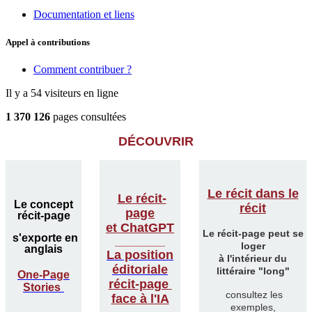
Documentation et liens
Appel à contributions
Comment contribuer ?
Il y a 54 visiteurs en ligne
1 370 126
pages consultées
DÉCOUVRIR
Le récit dans le
Le récit-
Le concept
récit
page
récit-page
et ChatGPT
Le récit-page peut se
s'exporte en
________
loger
anglais
La position
à l'intérieur du
éditoriale
littéraire "long"
One-Page
récit-page
Stories
consultez les
face à l'IA
exemples,