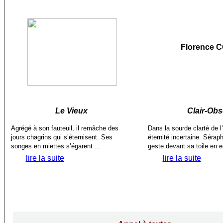
Florence 
Le Vieux
Clair-Ob
Agrégé à son fauteuil, il remâche des
Dans la sourde clarté de l’a
jours chagrins qui s’éternisent. Ses
éternité incertaine. Séra
songes en miettes s’égarent ...
geste devant sa toile en e
lire la suite
lire la suite