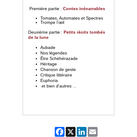
Première partie :
Contes inénarrables
Tomates, Automates et Spectres
Trompe l’œil
Deuxième partie :
Petits récits tombés
de la lune
Aubade
Nos légendes
Être Schéhérazade
Héritage
Chanson de geste
Critique littéraire
Euphoria
et bien d'autres ...
Facebook
X
LinkedIn
Email