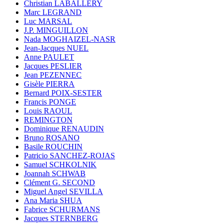
Christian LABALLERY
Marc LEGRAND
Luc MARSAL
J.P. MINGUILLON
Nada MOGHAIZEL-NASR
Jean-Jacques NUEL
Anne PAULET
Jacques PESLIER
Jean PEZENNEC
Gisèle PIERRA
Bernard POIX-SESTER
Francis PONGE
Louis RAOUL
REMINGTON
Dominique RENAUDIN
Bruno ROSANO
Basile ROUCHIN
Patricio SANCHEZ-ROJAS
Samuel SCHKOLNIK
Joannah SCHWAB
Clément G. SECOND
Miguel Angel SEVILLA
Ana Maria SHUA
Fabrice SCHURMANS
Jacques STERNBERG