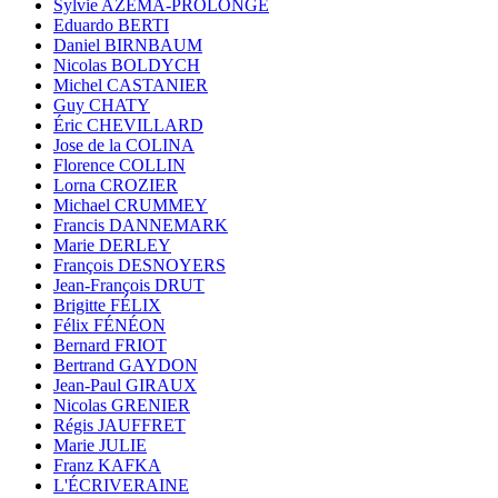
Sylvie AZÉMA-PROLONGE
Eduardo BERTI
Daniel BIRNBAUM
Nicolas BOLDYCH
Michel CASTANIER
Guy CHATY
Éric CHEVILLARD
Jose de la COLINA
Florence COLLIN
Lorna CROZIER
Michael CRUMMEY
Francis DANNEMARK
Marie DERLEY
François DESNOYERS
Jean-François DRUT
Brigitte FÉLIX
Félix FÉNÉON
Bernard FRIOT
Bertrand GAYDON
Jean-Paul GIRAUX
Nicolas GRENIER
Régis JAUFFRET
Marie JULIE
Franz KAFKA
L'ÉCRIVERAINE