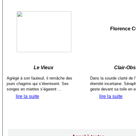
Florence 
Le Vieux
Clair-Ob
Agrégé à son fauteuil, il remâche des
Dans la sourde clarté de l’a
jours chagrins qui s’éternisent. Ses
éternité incertaine. Séra
songes en miettes s’égarent ...
geste devant sa toile en e
lire la suite
lire la suite