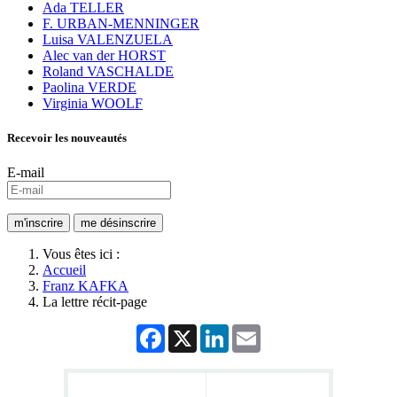
Ada TELLER
F. URBAN-MENNINGER
Luisa VALENZUELA
Alec van der HORST
Roland VASCHALDE
Paolina VERDE
Virginia WOOLF
Recevoir les nouveautés
E-mail
Vous êtes ici :
Accueil
Franz KAFKA
La lettre récit-page
Facebook
X
LinkedIn
Email