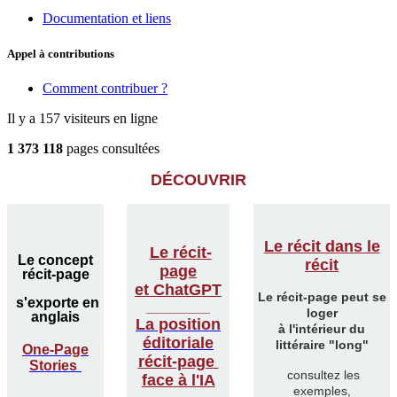
Documentation et liens
Appel à contributions
Comment contribuer ?
Il y a 157 visiteurs en ligne
1 373 118
pages consultées
DÉCOUVRIR
Le récit dans le
Le récit-
Le concept
récit
page
récit-page
et ChatGPT
Le récit-page peut se
s'exporte en
________
loger
anglais
La position
à l'intérieur du
éditoriale
littéraire "long"
One-Page
récit-page
Stories
consultez les
face à l'IA
exemples,