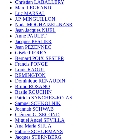
Christian LABALLERY
Marc LEGRAND
Luc MARSAL
J.P. MINGUILLON
Nada MOGHAIZEL-NASR
Jean-Jacques NUEL
Anne PAULET
Jacques PESLIER
Jean PEZENNEC
Gisèle PIERRA
Bernard POIX-SESTER
Francis PONGE
Louis RAOUL
REMINGTON
Dominique RENAUDIN
Bruno ROSANO
Basile ROUCHIN
Patricio SANCHEZ-ROJAS
Samuel SCHKOLNIK
Joannah SCHWAB
Clément G. SECOND
Miguel Angel SEVILLA
Ana Maria SHUA
Fabrice SCHURMANS
Jacques STERNBERG