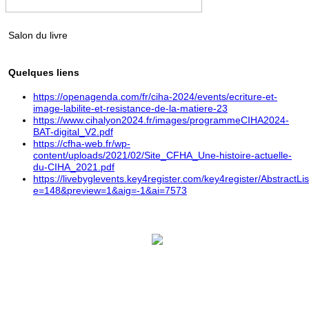
Salon du livre
Quelques liens
https://openagenda.com/fr/ciha-2024/events/ecriture-et-
image-labilite-et-resistance-de-la-matiere-23
https://www.cihalyon2024.fr/images/programmeCIHA2024-
BAT-digital_V2.pdf
https://cfha-web.fr/wp-
content/uploads/2021/02/Site_CFHA_Une-histoire-actuelle-
du-CIHA_2021.pdf
https://livebyglevents.key4register.com/key4register/AbstractLi
e=148&preview=1&aig=-1&ai=7573