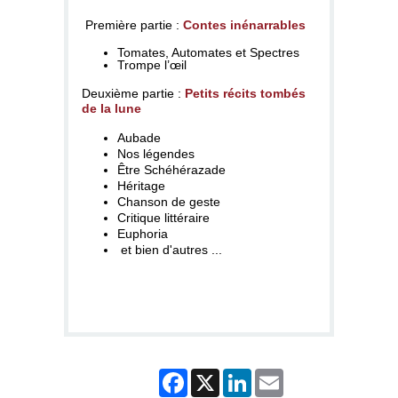
Première partie :
Contes inénarrables
Tomates, Automates et Spectres
Trompe l’œil
Deuxième partie :
Petits récits tombés
de la lune
Aubade
Nos légendes
Être Schéhérazade
Héritage
Chanson de geste
Critique littéraire
Euphoria
et bien d'autres ...
Facebook
X
LinkedIn
Email