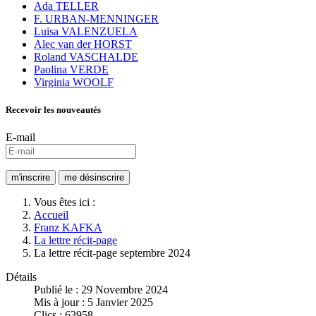
Ada TELLER
F. URBAN-MENNINGER
Luisa VALENZUELA
Alec van der HORST
Roland VASCHALDE
Paolina VERDE
Virginia WOOLF
Recevoir les nouveautés
E-mail
Vous êtes ici :
Accueil
Franz KAFKA
La lettre récit-page
La lettre récit-page septembre 2024
Détails
Publié le : 29 Novembre 2024
Mis à jour : 5 Janvier 2025
Clics : 63958