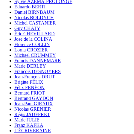
Sylvie AZÉMA-PROLONGE
Eduardo BERTI
Daniel BIRNBAUM
Nicolas BOLDYCH
Michel CASTANIER
Guy CHATY
Éric CHEVILLARD
Jose de la COLINA
Florence COLLIN
Lorna CROZIER
Michael CRUMMEY
Francis DANNEMARK
Marie DERLEY
François DESNOYERS
Jean-François DRUT
Brigitte FÉLIX
Félix FÉNÉON
Bernard FRIOT
Bertrand GAYDON
Jean-Paul GIRAUX
Nicolas GRENIER
Régis JAUFFRET
Marie JULIE
Franz KAFKA
L'ÉCRIVERAINE