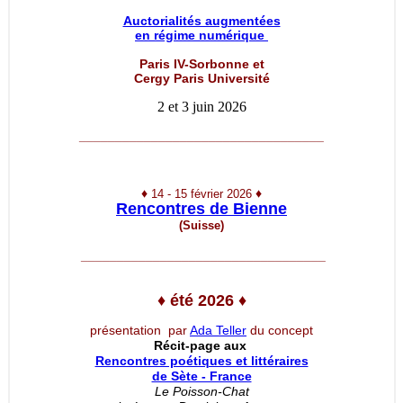
Auctorialités augmentées
en régime numérique
Paris IV-Sorbonne et
Cergy Paris Université
2 et 3 juin 2026
__________________________________
♦
♦
14 - 15 février 2026
Rencontres de Bienne
(Suisse)
__________________________________
♦
été 2026
♦
présentation par
Ada Teller
du concept
Récit-page aux
Rencontres poétiques et littéraires
de Sète - France
Le Poisson-Chat