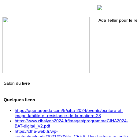
Ada Teller pour le r
Salon du livre
Quelques liens
https://openagenda.com/fr/ciha-2024/events/ecriture-et-
image-labilite-et-resistance-de-la-matiere-23
https://www.cihalyon2024.fr/images/programmeCIHA2024-
BAT-digital_V2.pdf
https://cfha-web.fr/wp-
content/uploads/2021/02/Site_CFHA_Une-histoire-actuelle-