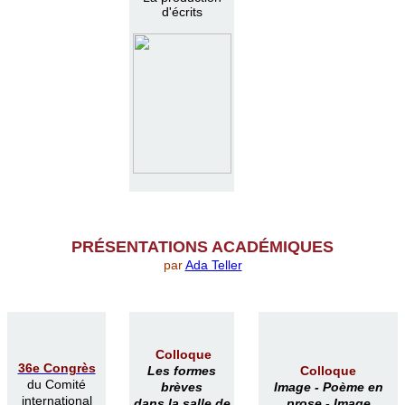
d'écrits
PR
É
SENTATIONS ACAD
É
MIQUES
par
Ada Teller
Colloque
36e Congrès
Les formes
Colloque
du Comité
brèves
Image -
Poème en
international
dans la salle de
prose -
Image