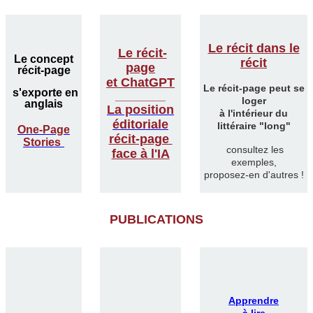
Le récit dans le
Le récit-
Le concept
récit
page
récit-page
et ChatGPT
Le récit-page peut se
s'exporte en
________
loger
anglais
La position
à l'intérieur du
éditoriale
littéraire "long"
One-Page
récit-page
Stories
consultez les
face à l'IA
exemples,
proposez-en d'autres !
PUBLICATIONS
Apprendre
à lire