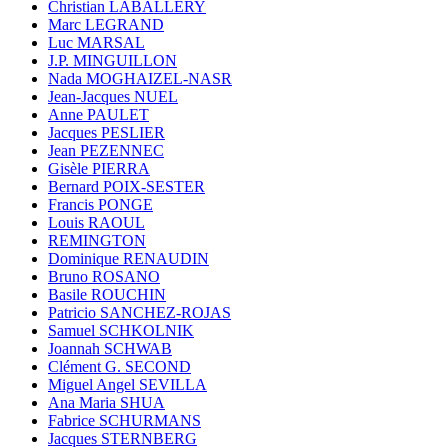
Christian LABALLERY
Marc LEGRAND
Luc MARSAL
J.P. MINGUILLON
Nada MOGHAIZEL-NASR
Jean-Jacques NUEL
Anne PAULET
Jacques PESLIER
Jean PEZENNEC
Gisèle PIERRA
Bernard POIX-SESTER
Francis PONGE
Louis RAOUL
REMINGTON
Dominique RENAUDIN
Bruno ROSANO
Basile ROUCHIN
Patricio SANCHEZ-ROJAS
Samuel SCHKOLNIK
Joannah SCHWAB
Clément G. SECOND
Miguel Angel SEVILLA
Ana Maria SHUA
Fabrice SCHURMANS
Jacques STERNBERG