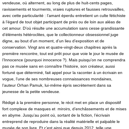
vendeuse, où alternent, au long de plus de huit-cents pages,
ravissements et tourments, vraies ruptures et fausses retrouvailles,
avec cette particularité : l’amant éperdu entretient un culte fétichiste
à l’égard de tout objet participant de près ou de loin aux aléas de
cet amour. D’où résulte une accumulation sans cesse grandissante
d’éléments hétéroclites, que le collectionneur obsessionnel juge
digne, au bout d’un moment, d’un lieu d’exposition et de
conservation. Vingt ans et quatre-vingt-deux chapitres après la
première rencontre, tout est prêt pour que voie le jour le musée de
l’Innocence (pourquoi innocence ?). Mais puisqu’on ne comprendra
pas ce musée sans en connaître l’histoire, son créateur, aussi
fortuné que déterminé, fait appel pour la raconter à un écrivain en
vogue, l’une de ses nombreuses connaissances mondaines,
l’auteur Orhan Pamuk, lui-même épris secrètement dans sa
jeunesse de la petite vendeuse.
Rédigé à la première personne, le récit met en place un dispositif
fort complexe de masques et miroirs, d’enchâssements et de mises
en abyme. Jusqu’au point où, sortant de la fiction, l’écrivain
entreprend de reproduire dans la réalité matérielle et palpable le
musée de son livre. Et c’est ainsi que depuis 2012, telle une