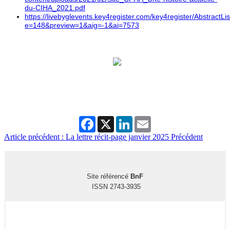
du-CIHA_2021.pdf
https://livebyglevents.key4register.com/key4register/AbstractLi
e=148&preview=1&aig=-1&ai=7573
Facebook
X
LinkedIn
Email
Article précédent : La lettre récit-page janvier 2025
Précédent
Site référencé
BnF
ISSN 2743-3935