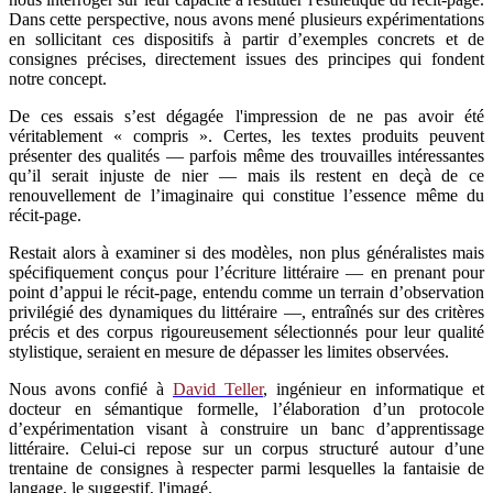
Dans cette perspective, nous avons mené plusieurs expérimentations
en sollicitant ces dispositifs à partir d’exemples concrets et de
consignes précises, directement issues des principes qui fondent
notre concept.
De ces essais s’est dégagée l'impression de ne pas avoir été
véritablement « compris ». Certes, les textes produits peuvent
présenter des qualités — parfois même des trouvailles intéressantes
qu’il serait injuste de nier — mais ils restent en deçà de ce
renouvellement de l’imaginaire qui constitue l’essence même du
récit-page.
Restait alors à examiner si des modèles, non plus généralistes mais
spécifiquement conçus pour l’écriture littéraire — en prenant pour
point d’appui le récit-page, entendu comme un terrain d’observation
privilégié des dynamiques du littéraire —, entraînés sur des critères
précis et des corpus rigoureusement sélectionnés pour leur qualité
stylistique, seraient en mesure de dépasser les limites observées.
Nous avons confié à
David Teller
, ingénieur en informatique et
docteur en sémantique formelle, l’élaboration d’un protocole
d’expérimentation visant à construire un banc d’apprentissage
littéraire. Celui-ci repose sur un corpus structuré autour d’une
trentaine de consignes à respecter parmi lesquelles la fantaisie de
langage, le suggestif, l'imagé.