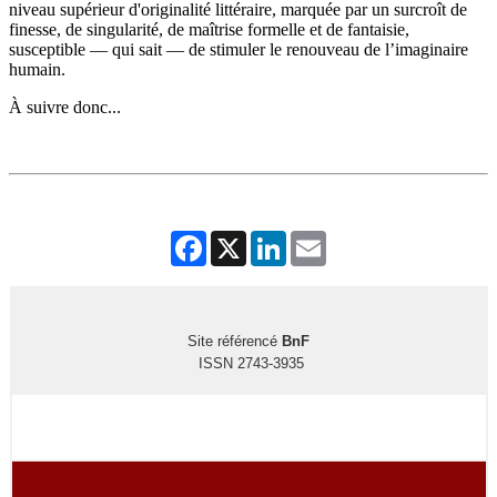
niveau supérieur d'originalité littéraire, marquée par un surcroît de
finesse, de singularité, de maîtrise formelle et de fantaisie,
susceptible — qui sait — de stimuler le renouveau de l’imaginaire
humain.
À suivre donc...
Facebook
X
LinkedIn
Email
Site référencé
BnF
ISSN 2743-3935