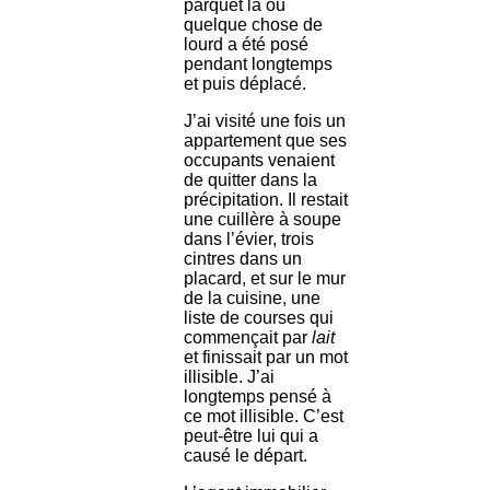
parquet là où
quelque chose de
lourd a été posé
pendant longtemps
et puis déplacé.
J’ai visité une fois un
appartement que ses
occupants venaient
de quitter dans la
précipitation. Il restait
une cuillère à soupe
dans l’évier, trois
cintres dans un
placard, et sur le mur
de la cuisine, une
liste de courses qui
commençait par
lait
et finissait par un mot
illisible. J’ai
longtemps pensé à
ce mot illisible. C’est
peut-être lui qui a
causé le départ.