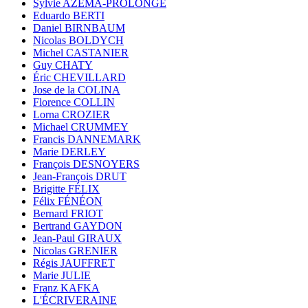
Sylvie AZÉMA-PROLONGE
Eduardo BERTI
Daniel BIRNBAUM
Nicolas BOLDYCH
Michel CASTANIER
Guy CHATY
Éric CHEVILLARD
Jose de la COLINA
Florence COLLIN
Lorna CROZIER
Michael CRUMMEY
Francis DANNEMARK
Marie DERLEY
François DESNOYERS
Jean-François DRUT
Brigitte FÉLIX
Félix FÉNÉON
Bernard FRIOT
Bertrand GAYDON
Jean-Paul GIRAUX
Nicolas GRENIER
Régis JAUFFRET
Marie JULIE
Franz KAFKA
L'ÉCRIVERAINE