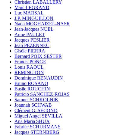
Christian LABALLERY
Marc LEGRAND
Luc MARSAL
J.P. MINGUILLON
Nada MOGHAIZEL-NASR
Jean-Jacques NUEL
Anne PAULET
Jacques PESLIER
Jean PEZENNEC
Gisèle PIERRA
Bernard POIX-SESTER
Francis PONGE
Louis RAOUL
REMINGTON
Dominique RENAUDIN
Bruno ROSANO
Basile ROUCHIN
Patricio SANCHEZ-ROJAS
Samuel SCHKOLNIK
Joannah SCHWAB
Clément G. SECOND
Miguel Angel SEVILLA
Ana Maria SHUA
Fabrice SCHURMANS
Jacques STERNBERG