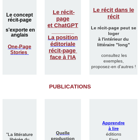
Le récit dans le
Le récit-
Le concept
récit
page
récit-page
et ChatGPT
Le récit-page peut se
s'exporte en
________
loger
anglais
La position
à l'intérieur du
éditoriale
littéraire "long"
One-Page
récit-page
Stories
consultez les
face à l'IA
exemples,
proposez-en d'autres !
PUBLICATIONS
Apprendre
à lire
Quelle
éditions
"
La littérature
production
libérée du
First