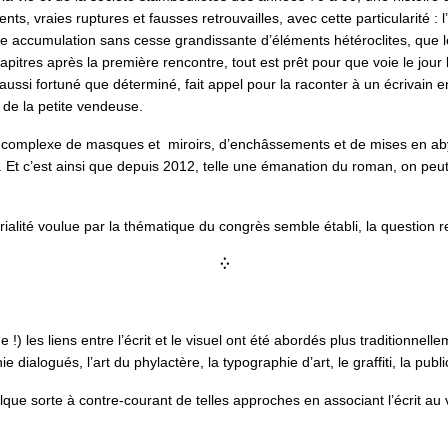
s, vraies ruptures et fausses retrouvailles, avec cette particularité : l
une accumulation sans cesse grandissante d’éléments hétéroclites, que 
chapitres après la première rencontre, tout est prêt pour que voie le jo
 aussi fortuné que déterminé, fait appel pour la raconter à un écriva
de la petite vendeuse.
rt complexe de masques et miroirs, d’enchâssements et de mises en abyme
e. Et c’est ainsi que depuis 2012, telle une émanation du roman, on peut 
térialité voulue par la thématique du congrès semble établi, la question r
⁛
 !) les liens entre l’écrit et le visuel ont été abordés plus traditionnell
e dialogués, l’art du phylactère, la typographie d’art, le graffiti, la pub
uelque sorte à contre-courant de telles approches en associant l’écrit au