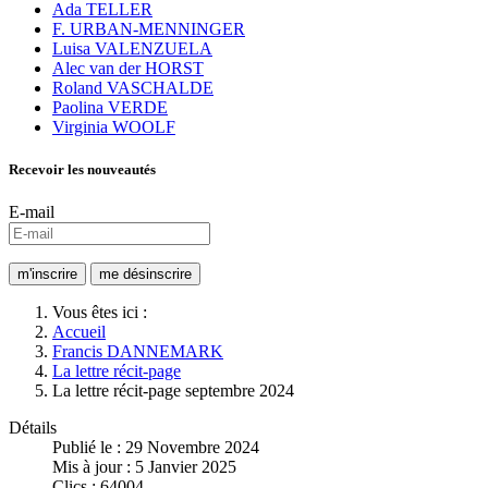
Ada TELLER
F. URBAN-MENNINGER
Luisa VALENZUELA
Alec van der HORST
Roland VASCHALDE
Paolina VERDE
Virginia WOOLF
Recevoir les nouveautés
E-mail
Vous êtes ici :
Accueil
Francis DANNEMARK
La lettre récit-page
La lettre récit-page septembre 2024
Détails
Publié le : 29 Novembre 2024
Mis à jour : 5 Janvier 2025
Clics : 64004