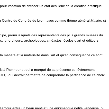
ur vocation de dresser un état des lieux de la création artistique
al du Centre de Congrès de Lyon, avec comme thème général
Matière et
ticipé, parmi lesquels des représentants des plus grands musées du
s, chercheurs, archéologues, cinéastes, écoles d’art et éditeurs
la matière et la matérialité dans l’art et qu’en conséquence ce sont
é mis à l’honneur et qui a marqué de sa présence cet évènement :
011), qui devrait permettre de comprendre la pertinence de ce choix,
re d’amour entre un beau nanti et une énigmatique petite vendeuse, où