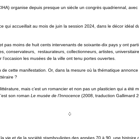
CIHA) organise depuis presque un siècle un congrès quadriennal, avec po
e qui accueillait au mois de juin la session 2024, dans le décor idé
et pas moins de huit cents intervenants de soixante-dix pays y ont par
conservateurs, restaurateurs, collectionneurs, artistes, universitaire
 l’occasion les musées de la ville ont tenu portes ouvertes.
ein de cette manifestation. Or, dans la mesure où la thématique annonce 
ttéraire ?
 littérature, mais c’est un romancier et non pas un plasticien qui a ét
 C’est son roman
Le musée de l’Innocence
(2008, traduction Gallimard 2
⁛
de la vie et de la société stambouliotes des années 70 à 90, une histoi