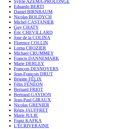
Sylvie AZÉMA-PROLONGE
Eduardo BERTI
Daniel BIRNBAUM
Nicolas BOLDYCH
Michel CASTANIER
Guy CHATY
Éric CHEVILLARD
Jose de la COLINA
Florence COLLIN
Lorna CROZIER
Michael CRUMMEY
Francis DANNEMARK
Marie DERLEY
François DESNOYERS
Jean-François DRUT
Brigitte FÉLIX
Félix FÉNÉON
Bernard FRIOT
Bertrand GAYDON
Jean-Paul GIRAUX
Nicolas GRENIER
Régis JAUFFRET
Marie JULIE
Franz KAFKA
L'ÉCRIVERAINE