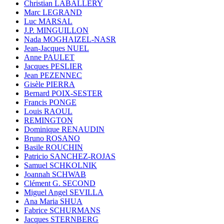
Christian LABALLERY
Marc LEGRAND
Luc MARSAL
J.P. MINGUILLON
Nada MOGHAIZEL-NASR
Jean-Jacques NUEL
Anne PAULET
Jacques PESLIER
Jean PEZENNEC
Gisèle PIERRA
Bernard POIX-SESTER
Francis PONGE
Louis RAOUL
REMINGTON
Dominique RENAUDIN
Bruno ROSANO
Basile ROUCHIN
Patricio SANCHEZ-ROJAS
Samuel SCHKOLNIK
Joannah SCHWAB
Clément G. SECOND
Miguel Angel SEVILLA
Ana Maria SHUA
Fabrice SCHURMANS
Jacques STERNBERG