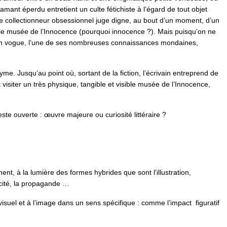
’amant éperdu entretient un culte fétichiste à l’égard de tout objet
le collectionneur obsessionnel juge digne, au bout d’un moment, d’un
ur le musée de l’Innocence (pourquoi innocence ?). Mais puisqu’on ne
in en vogue, l’une de ses nombreuses connaissances mondaines,
. Jusqu’au point où, sortant de la fiction, l’écrivain entreprend de
visiter un très physique, tangible et visible musée de l’Innocence,
este ouverte : œuvre majeure ou curiosité littéraire ?
ement, à la lumière des formes hybrides que sont l’illustration,
licité, la propagande …
 visuel et à l’image dans un sens spécifique : comme l’impact figuratif