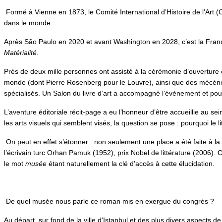
Formé à Vienne en 1873, le Comité International d’Histoire de l’Art (
dans le monde.
Après São Paulo en 2020 et avant Washington en 2028, c’est la Franc
Matérialité
.
Près de deux mille personnes ont assisté à la cérémonie d’ouverture 
monde (dont Pierre Rosenberg pour le Louvre), ainsi que des mécènes, 
spécialisés. Un Salon du livre d’art a accompagné l’évènement et pour
L’aventure éditoriale récit-page a eu l’honneur d’être accueillie au s
les arts visuels qui semblent visés, la question se pose : pourquoi le li
On peut en effet s’étonner : non seulement une place a été faite à la
l’écrivain turc Orhan Pamuk (1952), prix Nobel de littérature (2006).
le mot
musée
étant naturellement la clé d’accès à cette élucidation.
De quel musée nous parle ce roman mis en exergue du congrès ?
Au départ, sur fond de la ville d’Istanbul et des plus divers aspects 