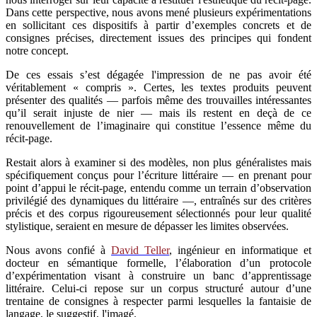
Dans cette perspective, nous avons mené plusieurs expérimentations
en sollicitant ces dispositifs à partir d’exemples concrets et de
consignes précises, directement issues des principes qui fondent
notre concept.
De ces essais s’est dégagée l'impression de ne pas avoir été
véritablement « compris ». Certes, les textes produits peuvent
présenter des qualités — parfois même des trouvailles intéressantes
qu’il serait injuste de nier — mais ils restent en deçà de ce
renouvellement de l’imaginaire qui constitue l’essence même du
récit-page.
Restait alors à examiner si des modèles, non plus généralistes mais
spécifiquement conçus pour l’écriture littéraire — en prenant pour
point d’appui le récit-page, entendu comme un terrain d’observation
privilégié des dynamiques du littéraire —, entraînés sur des critères
précis et des corpus rigoureusement sélectionnés pour leur qualité
stylistique, seraient en mesure de dépasser les limites observées.
Nous avons confié à
David Teller
, ingénieur en informatique et
docteur en sémantique formelle, l’élaboration d’un protocole
d’expérimentation visant à construire un banc d’apprentissage
littéraire. Celui-ci repose sur un corpus structuré autour d’une
trentaine de consignes à respecter parmi lesquelles la fantaisie de
langage, le suggestif, l'imagé.