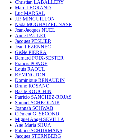
Christian LABALLERY
Marc LEGRAND
Luc MARSAL
J.P. MINGUILLON
Nada MOGHAIZEL-NASR
Jean-Jacques NUEL
Anne PAULET
Jacques PESLIER
Jean PEZENNEC
Gisèle PIERRA
Bernard POIX-SESTER
Francis PONGE
Louis RAOUL
REMINGTON
Dominique RENAUDIN
Bruno ROSANO
Basile ROUCHIN
Patricio SANCHEZ-ROJAS
Samuel SCHKOLNIK
Joannah SCHWAB
Clément G. SECOND
Miguel Angel SEVILLA
Ana Maria SHUA
Fabrice SCHURMANS
Jacques STERNBERG