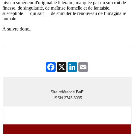
niveau supérieur d'originalité littéraire, marquée par un surcroît de
finesse, de singularité, de maîtrise formelle et de fantaisie,
susceptible — qui sait — de stimuler le renouveau de l’imaginaire
humain.
À suivre donc...
Facebook
X
LinkedIn
Email
Site référencé
BnF
ISSN 2743-3935