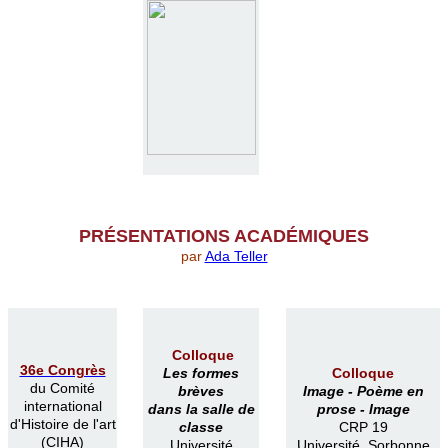
PR
É
SENTATIONS ACAD
É
MIQUES
par
Ada Teller
Colloque
36e Congrès
Les formes
Colloque
du Comité
brèves
Image -
Poème en
international
dans la salle de
prose -
Image
d'Histoire de l'art
classe
CRP 19
(CIHA)
Université
Université Sorbonne