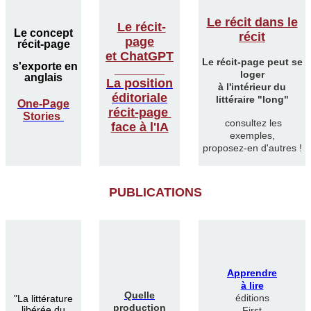
Le récit dans le
Le récit-
Le concept
récit
page
récit-page
et ChatGPT
Le récit-page peut se
s'exporte en
________
loger
anglais
La position
à l'intérieur du
éditoriale
littéraire "long"
One-Page
récit-page
Stories
consultez les
face à l'IA
exemples,
proposez-en d'autres !
PUBLICATIONS
Apprendre
à lire
Quelle
éditions
"
La littérature
production
libérée du
First