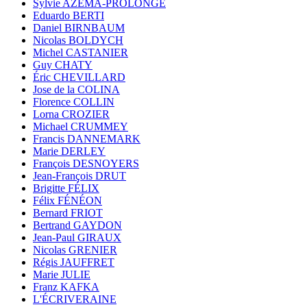
Sylvie AZÉMA-PROLONGE
Eduardo BERTI
Daniel BIRNBAUM
Nicolas BOLDYCH
Michel CASTANIER
Guy CHATY
Éric CHEVILLARD
Jose de la COLINA
Florence COLLIN
Lorna CROZIER
Michael CRUMMEY
Francis DANNEMARK
Marie DERLEY
François DESNOYERS
Jean-François DRUT
Brigitte FÉLIX
Félix FÉNÉON
Bernard FRIOT
Bertrand GAYDON
Jean-Paul GIRAUX
Nicolas GRENIER
Régis JAUFFRET
Marie JULIE
Franz KAFKA
L'ÉCRIVERAINE