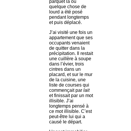
parquet là où
quelque chose de
lourd a été posé
pendant longtemps
et puis déplacé.
J’ai visité une fois un
appartement que ses
occupants venaient
de quitter dans la
précipitation. Il restait
une cuillère à soupe
dans l’évier, trois
cintres dans un
placard, et sur le mur
de la cuisine, une
liste de courses qui
commençait par
lait
et finissait par un mot
illisible. J’ai
longtemps pensé à
ce mot illisible. C’est
peut-être lui qui a
causé le départ.