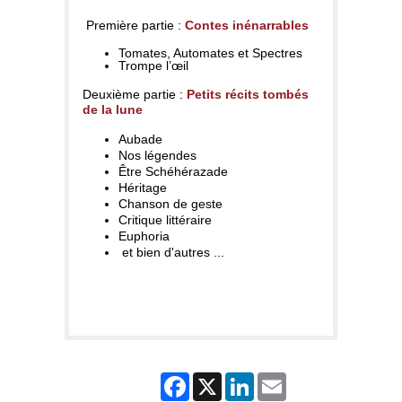
Première partie :
Contes inénarrables
Tomates, Automates et Spectres
Trompe l’œil
Deuxième partie :
Petits récits tombés
de la lune
Aubade
Nos légendes
Être Schéhérazade
Héritage
Chanson de geste
Critique littéraire
Euphoria
et bien d'autres ...
Facebook
X
LinkedIn
Email