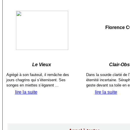
Florence 
Le Vieux
Clair-Ob
Agrégé à son fauteuil, il remâche des
Dans la sourde clarté de l’a
jours chagrins qui s’éternisent. Ses
éternité incertaine. Séra
songes en miettes s’égarent ...
geste devant sa toile en e
lire la suite
lire la suite