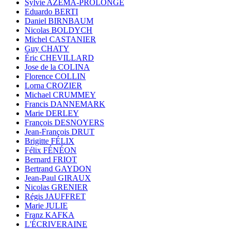
Sylvie AZÉMA-PROLONGE
Eduardo BERTI
Daniel BIRNBAUM
Nicolas BOLDYCH
Michel CASTANIER
Guy CHATY
Éric CHEVILLARD
Jose de la COLINA
Florence COLLIN
Lorna CROZIER
Michael CRUMMEY
Francis DANNEMARK
Marie DERLEY
François DESNOYERS
Jean-François DRUT
Brigitte FÉLIX
Félix FÉNÉON
Bernard FRIOT
Bertrand GAYDON
Jean-Paul GIRAUX
Nicolas GRENIER
Régis JAUFFRET
Marie JULIE
Franz KAFKA
L'ÉCRIVERAINE