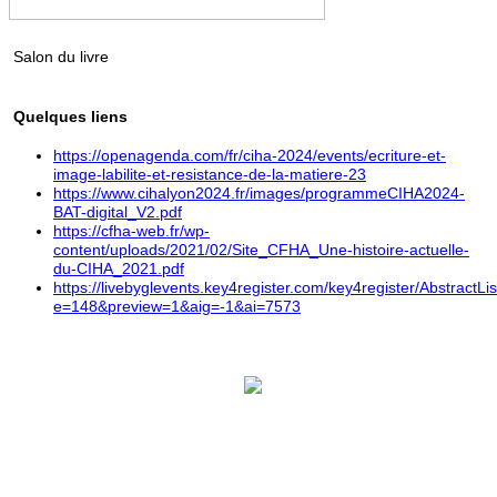
Salon du livre
Quelques liens
https://openagenda.com/fr/ciha-2024/events/ecriture-et-
image-labilite-et-resistance-de-la-matiere-23
https://www.cihalyon2024.fr/images/programmeCIHA2024-
BAT-digital_V2.pdf
https://cfha-web.fr/wp-
content/uploads/2021/02/Site_CFHA_Une-histoire-actuelle-
du-CIHA_2021.pdf
https://livebyglevents.key4register.com/key4register/AbstractLi
e=148&preview=1&aig=-1&ai=7573