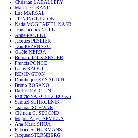
Christian LABALLERY
Marc LEGRAND
Luc MARSAL
J.P. MINGUILLON
Nada MOGHAIZEL-NASR
Jean-Jacques NUEL
Anne PAULET
Jacques PESLIER
Jean PEZENNEC
Gisèle PIERRA
Bernard POIX-SESTER
Francis PONGE
Louis RAOUL
REMINGTON
Dominique RENAUDIN
Bruno ROSANO
Basile ROUCHIN
Patricio SANCHEZ-ROJAS
Samuel SCHKOLNIK
Joannah SCHWAB
Clément G. SECOND
Miguel Angel SEVILLA
Ana Maria SHUA
Fabrice SCHURMANS
Jacques STERNBERG