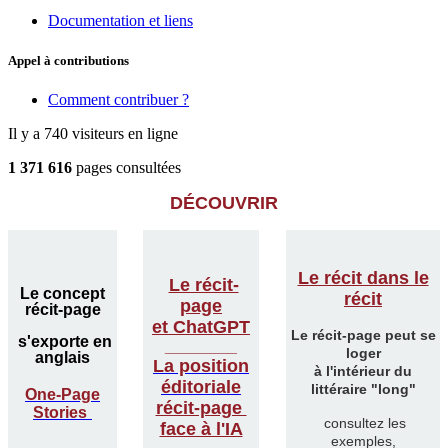
Documentation et liens
Appel à contributions
Comment contribuer ?
Il y a 740 visiteurs en ligne
1 371 616
pages consultées
DÉCOUVRIR
Le récit dans le
Le récit-
Le concept
récit
page
récit-page
et ChatGPT
Le récit-page peut se
s'exporte en
________
loger
anglais
La position
à l'intérieur du
éditoriale
littéraire "long"
One-Page
récit-page
Stories
consultez les
face à l'IA
exemples,