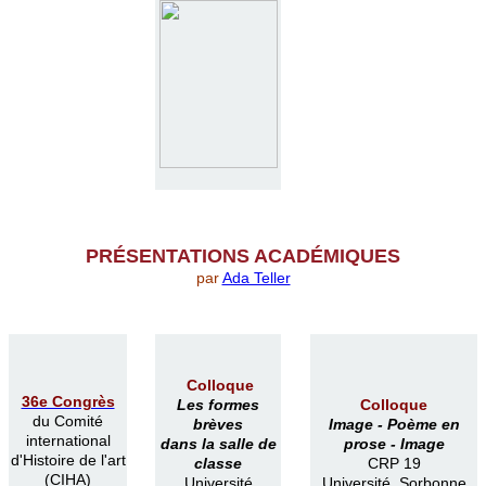
PR
É
SENTATIONS ACAD
É
MIQUES
par
Ada Teller
Colloque
36e Congrès
Les formes
Colloque
du Comité
brèves
Image -
Poème en
international
dans la salle de
prose -
Image
d'Histoire de l'art
classe
CRP 19
(CIHA)
Université
Université Sorbonne