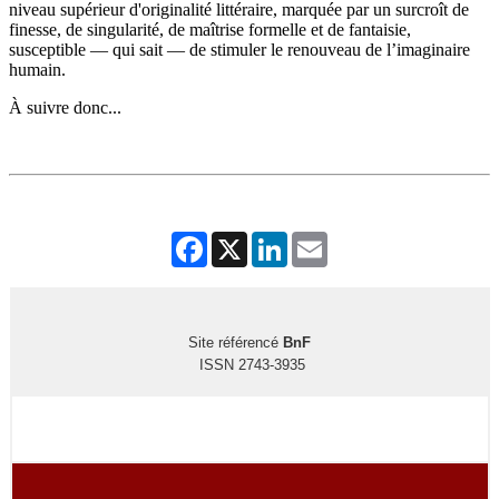
niveau supérieur d'originalité littéraire, marquée par un surcroît de
finesse, de singularité, de maîtrise formelle et de fantaisie,
susceptible — qui sait — de stimuler le renouveau de l’imaginaire
humain.
À suivre donc...
Facebook
X
LinkedIn
Email
Site référencé
BnF
ISSN 2743-3935