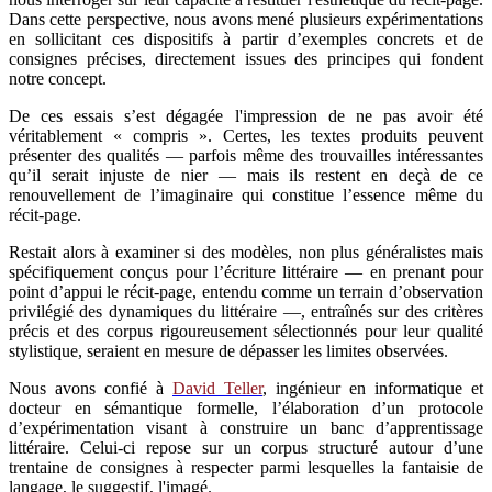
Dans cette perspective, nous avons mené plusieurs expérimentations
en sollicitant ces dispositifs à partir d’exemples concrets et de
consignes précises, directement issues des principes qui fondent
notre concept.
De ces essais s’est dégagée l'impression de ne pas avoir été
véritablement « compris ». Certes, les textes produits peuvent
présenter des qualités — parfois même des trouvailles intéressantes
qu’il serait injuste de nier — mais ils restent en deçà de ce
renouvellement de l’imaginaire qui constitue l’essence même du
récit-page.
Restait alors à examiner si des modèles, non plus généralistes mais
spécifiquement conçus pour l’écriture littéraire — en prenant pour
point d’appui le récit-page, entendu comme un terrain d’observation
privilégié des dynamiques du littéraire —, entraînés sur des critères
précis et des corpus rigoureusement sélectionnés pour leur qualité
stylistique, seraient en mesure de dépasser les limites observées.
Nous avons confié à
David Teller
, ingénieur en informatique et
docteur en sémantique formelle, l’élaboration d’un protocole
d’expérimentation visant à construire un banc d’apprentissage
littéraire. Celui-ci repose sur un corpus structuré autour d’une
trentaine de consignes à respecter parmi lesquelles la fantaisie de
langage, le suggestif, l'imagé.