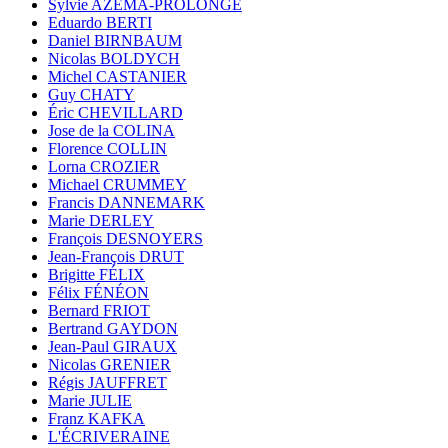
Sylvie AZÉMA-PROLONGE
Eduardo BERTI
Daniel BIRNBAUM
Nicolas BOLDYCH
Michel CASTANIER
Guy CHATY
Éric CHEVILLARD
Jose de la COLINA
Florence COLLIN
Lorna CROZIER
Michael CRUMMEY
Francis DANNEMARK
Marie DERLEY
François DESNOYERS
Jean-François DRUT
Brigitte FÉLIX
Félix FÉNÉON
Bernard FRIOT
Bertrand GAYDON
Jean-Paul GIRAUX
Nicolas GRENIER
Régis JAUFFRET
Marie JULIE
Franz KAFKA
L'ÉCRIVERAINE