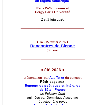
en régime numérique
Paris IV-Sorbonne et
Cergy Paris Université
2 et 3 juin 2026
__________________________________
♦
♦
14 - 15 février 2026
Rencontres de Bienne
(Suisse)
__________________________________
♦
été 2026
♦
présentation par
Ada Teller
du concept
Récit-page aux
Rencontres poétiques et littéraires
de Sète - France
Le Poisson-Chat
animées par Dominique Aussenac
rédacteur à le revue