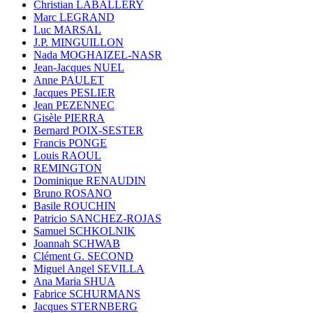
Christian LABALLERY
Marc LEGRAND
Luc MARSAL
J.P. MINGUILLON
Nada MOGHAIZEL-NASR
Jean-Jacques NUEL
Anne PAULET
Jacques PESLIER
Jean PEZENNEC
Gisèle PIERRA
Bernard POIX-SESTER
Francis PONGE
Louis RAOUL
REMINGTON
Dominique RENAUDIN
Bruno ROSANO
Basile ROUCHIN
Patricio SANCHEZ-ROJAS
Samuel SCHKOLNIK
Joannah SCHWAB
Clément G. SECOND
Miguel Angel SEVILLA
Ana Maria SHUA
Fabrice SCHURMANS
Jacques STERNBERG