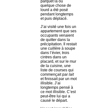
parquet là où
quelque chose de
lourd a été posé
pendant longtemps
et puis déplacé.
J’ai visité une fois un
appartement que ses
occupants venaient
de quitter dans la
précipitation. Il restait
une cuillère à soupe
dans l’évier, trois
cintres dans un
placard, et sur le mur
de la cuisine, une
liste de courses qui
commençait par
lait
et finissait par un mot
illisible. J’ai
longtemps pensé à
ce mot illisible. C’est
peut-être lui qui a
causé le départ.