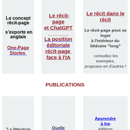
Le récit dans le
Le récit-
Le concept
récit
page
récit-page
et ChatGPT
Le récit-page peut se
s'exporte en
________
loger
anglais
La position
à l'intérieur du
éditoriale
littéraire "long"
One-Page
récit-page
Stories
consultez les
face à l'IA
exemples,
proposez-en d'autres !
PUBLICATIONS
Apprendre
à lire
Quelle
éditions
"
La littérature