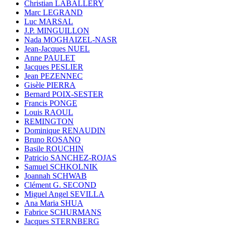
Christian LABALLERY
Marc LEGRAND
Luc MARSAL
J.P. MINGUILLON
Nada MOGHAIZEL-NASR
Jean-Jacques NUEL
Anne PAULET
Jacques PESLIER
Jean PEZENNEC
Gisèle PIERRA
Bernard POIX-SESTER
Francis PONGE
Louis RAOUL
REMINGTON
Dominique RENAUDIN
Bruno ROSANO
Basile ROUCHIN
Patricio SANCHEZ-ROJAS
Samuel SCHKOLNIK
Joannah SCHWAB
Clément G. SECOND
Miguel Angel SEVILLA
Ana Maria SHUA
Fabrice SCHURMANS
Jacques STERNBERG