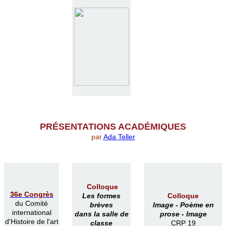
PR
É
SENTATIONS ACAD
É
MIQUES
par
Ada Teller
Colloque
36e Congrès
Les formes
Colloque
du Comité
brèves
Image -
Poème en
international
dans la salle de
prose -
Image
d'Histoire de l'art
classe
CRP 19