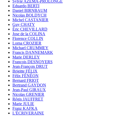
Sylvie AZÉMA-PROLONGE
Eduardo BERTI
Daniel BIRNBAUM
Nicolas BOLDYCH
Michel CASTANIER
Guy CHATY
Éric CHEVILLARD
Jose de la COLINA
Florence COLLIN
Lorna CROZIER
Michael CRUMMEY
Francis DANNEMARK
Marie DERLEY
François DESNOYERS
Jean-François DRUT
Brigitte FÉLIX
Félix FÉNÉON
Bernard FRIOT
Bertrand GAYDON
Jean-Paul GIRAUX
Nicolas GRENIER
Régis JAUFFRET
Marie JULIE
Franz KAFKA
L'ÉCRIVERAINE