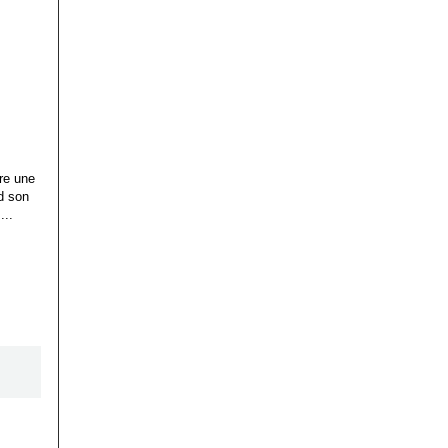
ire une
d son
...