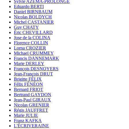
Sylvie AZÉMA-PROLONGE
Eduardo BERTI
Daniel BIRNBAUM
Nicolas BOLDYCH
Michel CASTANIER
Guy CHATY
Éric CHEVILLARD
Jose de la COLINA
Florence COLLIN
Lorna CROZIER
Michael CRUMMEY
Francis DANNEMARK
Marie DERLEY
François DESNOYERS
Jean-François DRUT
Brigitte FÉLIX
Félix FÉNÉON
Bernard FRIOT
Bertrand GAYDON
Jean-Paul GIRAUX
Nicolas GRENIER
Régis JAUFFRET
Marie JULIE
Franz KAFKA
L'ÉCRIVERAINE