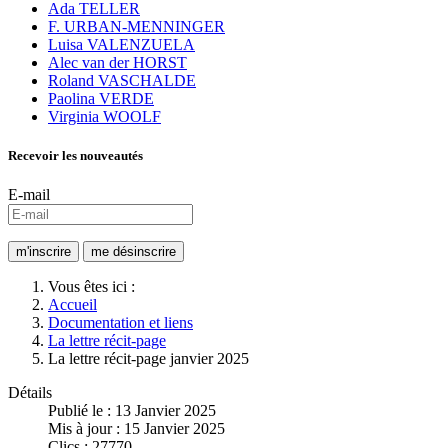
Ada TELLER
F. URBAN-MENNINGER
Luisa VALENZUELA
Alec van der HORST
Roland VASCHALDE
Paolina VERDE
Virginia WOOLF
Recevoir les nouveautés
E-mail
Vous êtes ici :
Accueil
Documentation et liens
La lettre récit-page
La lettre récit-page janvier 2025
Détails
Publié le : 13 Janvier 2025
Mis à jour : 15 Janvier 2025
Clics : 27770