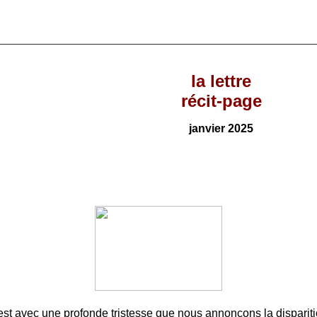
la lettre
récit-page
janvier
202
5
est avec une profonde tristesse que nous annonçons la disparit