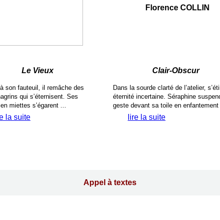
Florence COLLIN
Le Vieux
Clair-Obscur
à son fauteuil, il remâche des
Dans la sourde clarté de l’atelier, s’ét
hagrins qui s’éternisent. Ses
éternité incertaine. Séraphine suspen
en miettes s’égarent ...
geste devant sa toile en enfantement 
re la suite
lire la suite
Appel à textes