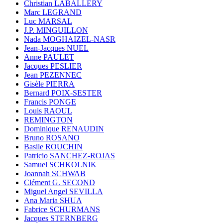
Christian LABALLERY
Marc LEGRAND
Luc MARSAL
J.P. MINGUILLON
Nada MOGHAIZEL-NASR
Jean-Jacques NUEL
Anne PAULET
Jacques PESLIER
Jean PEZENNEC
Gisèle PIERRA
Bernard POIX-SESTER
Francis PONGE
Louis RAOUL
REMINGTON
Dominique RENAUDIN
Bruno ROSANO
Basile ROUCHIN
Patricio SANCHEZ-ROJAS
Samuel SCHKOLNIK
Joannah SCHWAB
Clément G. SECOND
Miguel Angel SEVILLA
Ana Maria SHUA
Fabrice SCHURMANS
Jacques STERNBERG