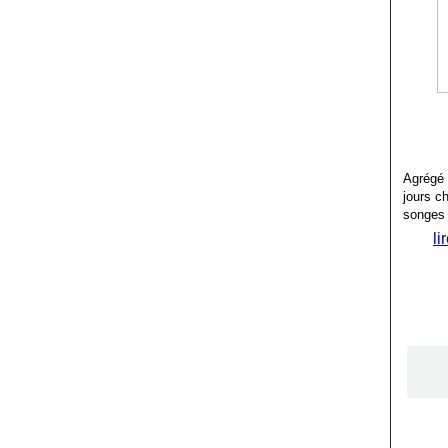
Agrégé 
jours c
songes 
li