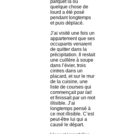
parquet là où
quelque chose de
lourd a été posé
pendant longtemps
et puis déplacé.
J’ai visité une fois un
appartement que ses
occupants venaient
de quitter dans la
précipitation. Il restait
une cuillère à soupe
dans l’évier, trois
cintres dans un
placard, et sur le mur
de la cuisine, une
liste de courses qui
commençait par
lait
et finissait par un mot
illisible. J’ai
longtemps pensé à
ce mot illisible. C’est
peut-être lui qui a
causé le départ.