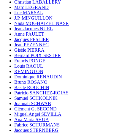
Christian LABALLERY
Marc LEGRAND
Luc MARSAL
J.P. MINGUILLON
Nada MOGHAIZEL-NASR
Jean-Jacques NUEL
Anne PAULET
Jacques PESLIER
Jean PEZENNEC
Gisèle PIERRA
Bernard POIX-SESTER
Francis PONGE
Louis RAOUL
REMINGTON
Dominique RENAUDIN
Bruno ROSANO
Basile ROUCHIN
Patricio SANCHEZ-ROJAS
Samuel SCHKOLNIK
Joannah SCHWAB
Clément G. SECOND
Miguel Angel SEVILLA
Ana Maria SHUA
Fabrice SCHURMANS
Jacques STERNBERG