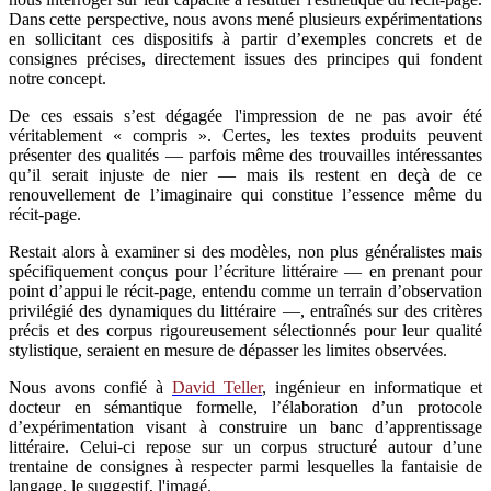
Dans cette perspective, nous avons mené plusieurs expérimentations
en sollicitant ces dispositifs à partir d’exemples concrets et de
consignes précises, directement issues des principes qui fondent
notre concept.
De ces essais s’est dégagée l'impression de ne pas avoir été
véritablement « compris ». Certes, les textes produits peuvent
présenter des qualités — parfois même des trouvailles intéressantes
qu’il serait injuste de nier — mais ils restent en deçà de ce
renouvellement de l’imaginaire qui constitue l’essence même du
récit-page.
Restait alors à examiner si des modèles, non plus généralistes mais
spécifiquement conçus pour l’écriture littéraire — en prenant pour
point d’appui le récit-page, entendu comme un terrain d’observation
privilégié des dynamiques du littéraire —, entraînés sur des critères
précis et des corpus rigoureusement sélectionnés pour leur qualité
stylistique, seraient en mesure de dépasser les limites observées.
Nous avons confié à
David Teller
, ingénieur en informatique et
docteur en sémantique formelle, l’élaboration d’un protocole
d’expérimentation visant à construire un banc d’apprentissage
littéraire. Celui-ci repose sur un corpus structuré autour d’une
trentaine de consignes à respecter parmi lesquelles la fantaisie de
langage, le suggestif, l'imagé.