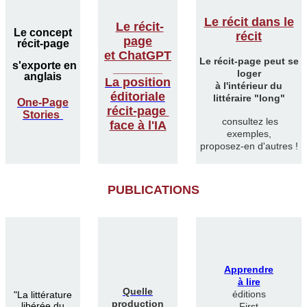
Le récit dans le
Le récit-
Le concept
récit
page
récit-page
et ChatGPT
Le récit-page peut se
s'exporte en
________
loger
anglais
La position
à l'intérieur du
éditoriale
littéraire "long"
One-Page
récit-page
Stories
consultez les
face à l'IA
exemples,
proposez-en d'autres !
PUBLICATIONS
Apprendre
à lire
Quelle
éditions
"
La littérature
production
libérée du
First