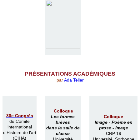
PR
É
SENTATIONS ACAD
É
MIQUES
par
Ada Teller
Colloque
36e Congrès
Les formes
Colloque
du Comité
brèves
Image -
Poème en
international
dans la salle de
prose -
Image
d'Histoire de l'art
classe
CRP 19
(CIHA)
Université
Université Sorbonne