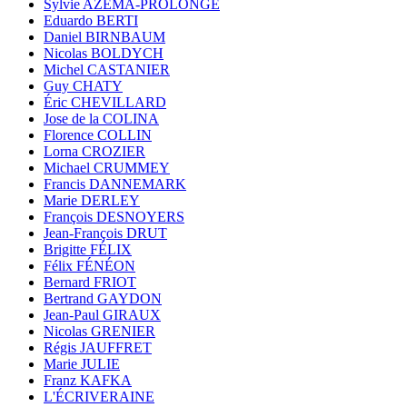
Sylvie AZÉMA-PROLONGE
Eduardo BERTI
Daniel BIRNBAUM
Nicolas BOLDYCH
Michel CASTANIER
Guy CHATY
Éric CHEVILLARD
Jose de la COLINA
Florence COLLIN
Lorna CROZIER
Michael CRUMMEY
Francis DANNEMARK
Marie DERLEY
François DESNOYERS
Jean-François DRUT
Brigitte FÉLIX
Félix FÉNÉON
Bernard FRIOT
Bertrand GAYDON
Jean-Paul GIRAUX
Nicolas GRENIER
Régis JAUFFRET
Marie JULIE
Franz KAFKA
L'ÉCRIVERAINE