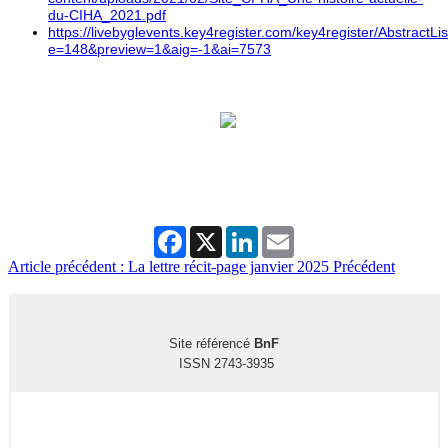
du-CIHA_2021.pdf
https://livebyglevents.key4register.com/key4register/AbstractLi
e=148&preview=1&aig=-1&ai=7573
Facebook
X
LinkedIn
Email
Article précédent : La lettre récit-page janvier 2025
Précédent
Site référencé
BnF
ISSN 2743-3935