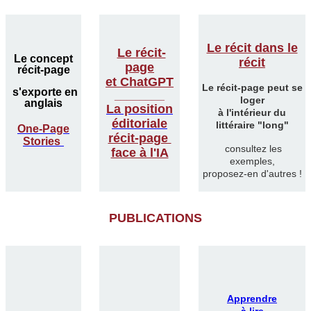
Le récit dans le
Le récit-
Le concept
récit
page
récit-page
et ChatGPT
Le récit-page peut se
s'exporte en
________
loger
anglais
La position
à l'intérieur du
éditoriale
littéraire "long"
One-Page
récit-page
Stories
consultez les
face à l'IA
exemples,
proposez-en d'autres !
PUBLICATIONS
Apprendre
à lire