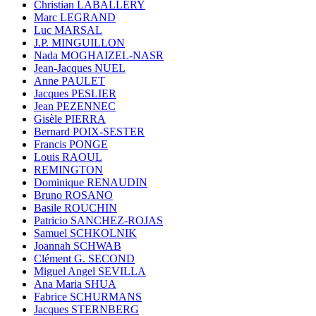
Christian LABALLERY
Marc LEGRAND
Luc MARSAL
J.P. MINGUILLON
Nada MOGHAIZEL-NASR
Jean-Jacques NUEL
Anne PAULET
Jacques PESLIER
Jean PEZENNEC
Gisèle PIERRA
Bernard POIX-SESTER
Francis PONGE
Louis RAOUL
REMINGTON
Dominique RENAUDIN
Bruno ROSANO
Basile ROUCHIN
Patricio SANCHEZ-ROJAS
Samuel SCHKOLNIK
Joannah SCHWAB
Clément G. SECOND
Miguel Angel SEVILLA
Ana Maria SHUA
Fabrice SCHURMANS
Jacques STERNBERG