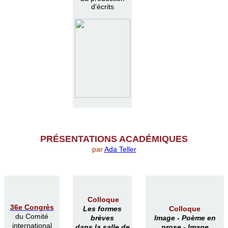
d'écrits
PR
É
SENTATIONS ACAD
É
MIQUES
par
Ada Teller
Colloque
36e Congrès
Les formes
Colloque
du Comité
brèves
Image -
Poème en
international
dans la salle de
prose -
Image