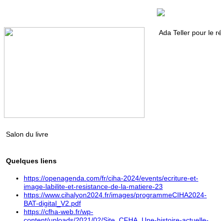
Ada Teller pour le r
Salon du livre
Quelques liens
https://openagenda.com/fr/ciha-2024/events/ecriture-et-
image-labilite-et-resistance-de-la-matiere-23
https://www.cihalyon2024.fr/images/programmeCIHA2024-
BAT-digital_V2.pdf
https://cfha-web.fr/wp-
content/uploads/2021/02/Site_CFHA_Une-histoire-actuelle-